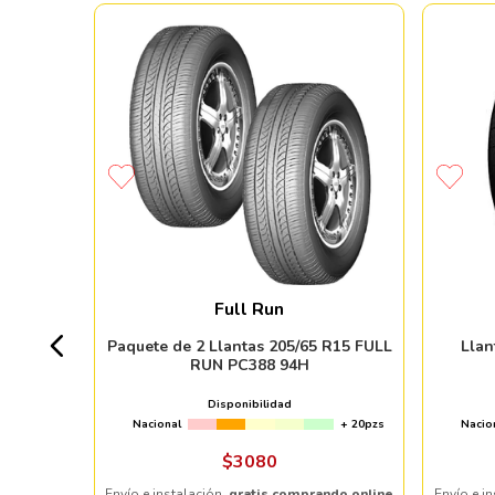
 KINERGY
Full Run
+ 20pzs
Paquete de 2 Llantas 205/65 R15 FULL
Lla
RUN PC388 94H
Disponibilidad
Nacional
+ 20pzs
Nacio
ndo online
$
3080
Envío e instalación,
gratis comprando online
Envío e i