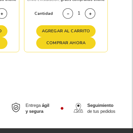
Cant
Cantidad
＋
－
＋
A
O
AGREGAR AL CARRITO
COMPRAR AHORA
Entrega
ágil
Seguimiento
y segura
de tus pedidos