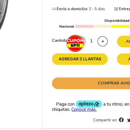
10
175
.
Envío a domicilio:
3 - 5 días
Entre
Disponibilidad
Nacional
Cantidad
－
＋
A
AGREGAR 2 LLANTAS
COMPRAR AH
Compartir en