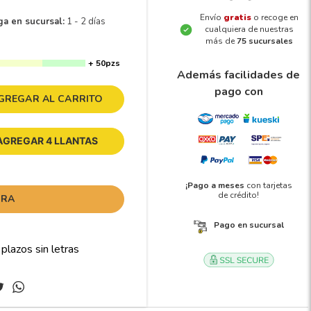
Envío
gratis
o recoge en
ga en sucursal:
1 - 2 días
cualquiera de nuestras
más de
75 sucursales
+ 50pzs
Además facilidades de
pago con
GREGAR AL CARRITO
AGREGAR 4 LLANTAS
¡Pago a meses
con tarjetas
de crédito!
ORA
Pago en sucursal