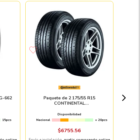
Llanta
Nacion
AG-662
Paquete de 2 175/55 R15
CONTINENTAL
CONTIPREMIUMCONTACT 2 77T
Disponibilidad
15pzs
Nacional
+ 20pzs
Envío e in
$
6755
.
56
do online
Envío e instalación,
gratis comprando online