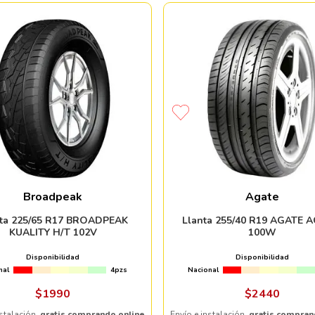
Broadpeak
Agate
nta 225/65 R17 BROADPEAK
Llanta 255/40 R19 AGATE 
KUALITY H/T 102V
100W
Disponibilidad
Disponibilidad
nal
4pzs
Nacional
$
1990
$
2440
nstalación,
gratis comprando online
Envío e instalación,
gratis compran