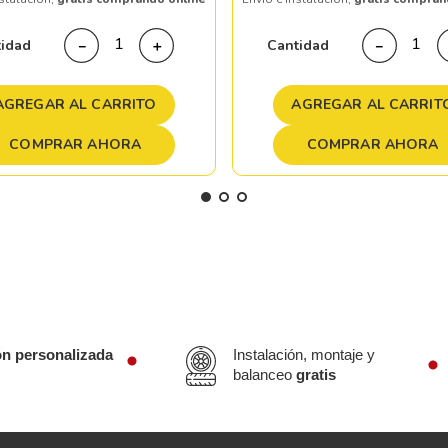
tidad
Cantidad
－
＋
－
AGREGAR AL CARRITO
AGREGAR AL CARRIT
COMPRAR AHORA
COMPRAR AHORA
ón personalizada
Instalación, montaje y
balanceo
gratis