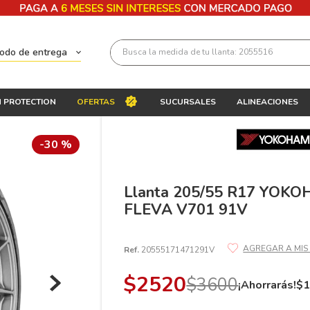
Busca la medida de tu llanta: 2055516
todo de entrega
Términos más buscados
 PROTECTION
OFERTAS
SUCURSALES
ALINEACIONES
1
.
llantas 205 55 16
2
.
235
-
30 %
3
.
225
4
.
215
Llanta 205/55 R17 YO
FLEVA V701 91V
5
.
205
6
.
185
Ref.
20555171471291V
7
.
195 65 15
$
2520
$
3600
8
.
195
¡Ahorrarás!
$
9
.
265