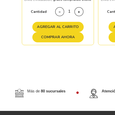
＋
Cantidad
Can
－
＋
TO
AGREGAR AL CARRITO
COMPRAR AHORA
Más de
80 sucursales
Atenci