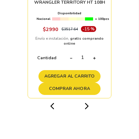
WRANGLER TERRITORY HT 108H
Disponibilidad
Nacional
+ 100pzs
$
2990
-
15 %
$
3517
.
64
Envío e instalación,
gratis comprando
online
Cantidad
－
＋
AGREGAR AL CARRITO
COMPRAR AHORA