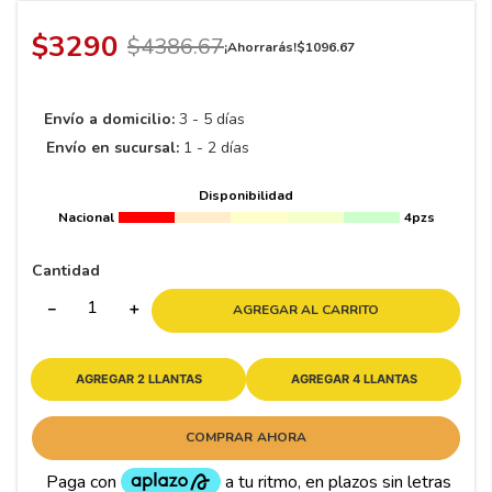
8
.
195
$
3290
9
.
265
$
4386
.
67
¡Ahorrarás!
$
1096
.
67
10
175
.
Envío a domicilio:
3 - 5 días
Envío en sucursal:
1 - 2 días
Disponibilidad
Nacional
4pzs
Cantidad
－
＋
AGREGAR AL CARRITO
AGREGAR 2 LLANTAS
AGREGAR 4 LLANTAS
COMPRAR AHORA