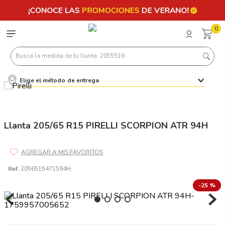
0
Busca la medida de tu llanta: 2055516
Elige el método de entrega
Términos más buscados
1
.
llantas 205 55 16
2
.
235
Llanta 205/65 R15 PIRELLI SCORPION ATR 94H
3
.
225
4
.
215
Ref.
2056515471594H
5
.
205
-
25 %
6
.
185
7
.
195 65 15