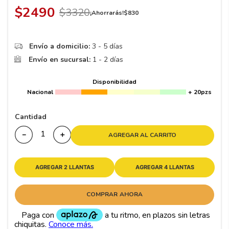
8
.
195 65 15
$
2490
$
3320
¡Ahorrarás!
$
830
9
.
195
10
265
.
Envío a domicilio:
3 - 5 días
Envío en sucursal:
1 - 2 días
Disponibilidad
Nacional
+ 20pzs
Cantidad
－
＋
AGREGAR AL CARRITO
AGREGAR 2 LLANTAS
AGREGAR 4 LLANTAS
COMPRAR AHORA