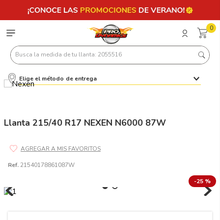
0
Busca la medida de tu llanta: 2055516
Elige el método de entrega
Términos más buscados
1
.
llantas 205 55 16
2
.
225
Llanta 215/40 R17 NEXEN N6000 87W
3
.
235
4
.
215
Ref.
21540178861087W
5
.
185
-
25 %
6
.
205
7
.
245