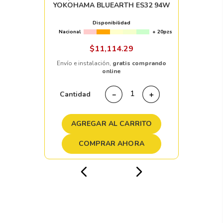
YOKOHAMA BLUEARTH ES32 94W
Disponibilidad
Nacional
+ 20pzs
$
11
,
114
.
29
Envío e instalación,
gratis comprando
online
Cantidad
－
＋
AGREGAR AL CARRITO
COMPRAR AHORA