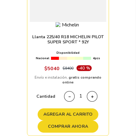
Llanta 225/40 R18 MICHELIN PILOT
SUPER SPORT * 92Y
Disponibilidad
Nacional
4pzs
$
5040
-
40 %
$
8400
Envío e instalación,
gratis comprando
online
Cantidad
－
＋
AGREGAR AL CARRITO
COMPRAR AHORA