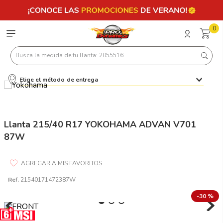
0
Busca la medida de tu llanta: 2055516
Elige el método de entrega
Términos más buscados
1
.
llantas 205 55 16
2
.
235
Llanta 215/40 R17 YOKOHAMA ADVAN V701
87W
3
.
225
4
.
215
5
.
205
Ref.
21540171472387W
6
.
185
-
30 %
7
.
245