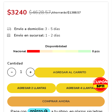
8
.
195 65 15
9
.
195
$
3240
$
4628
.
57
¡Ahorrarás!
$
1388
.
57
10
265
.
Envío a domicilio:
3 - 5 días
Envío en sucursal:
1 - 2 días
Disponibilidad
Nacional
0 pzs
Cantidad
－
＋
AGREGAR AL CARRITO
AGREGAR 2 LLANTAS
AGREGAR 4 LLANTAS
COMPRAR AHORA