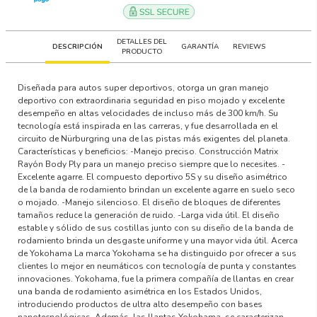
DETALLES DEL
DESCRIPCIÓN
GARANTÍA
REVIEWS
PRODUCTO
Diseñada para autos super deportivos, otorga un gran manejo
deportivo con extraordinaria seguridad en piso mojado y excelente
desempeño en altas velocidades de incluso más de 300 km/h. Su
tecnología está inspirada en las carreras, y fue desarrollada en el
circuito de Nürburgring una de las pistas más exigentes del planeta.
Características y beneficios: -Manejo preciso. Construcción Matrix
Rayón Body Ply para un manejo preciso siempre que lo necesites. -
Excelente agarre. El compuesto deportivo 5S y su diseño asimétrico
de la banda de rodamiento brindan un excelente agarre en suelo seco
o mojado. -Manejo silencioso. El diseño de bloques de diferentes
tamaños reduce la generación de ruido. -Larga vida útil. El diseño
estable y sólido de sus costillas junto con su diseño de la banda de
rodamiento brinda un desgaste uniforme y una mayor vida útil. Acerca
de Yokohama La marca Yokohama se ha distinguido por ofrecer a sus
clientes lo mejor en neumáticos con tecnología de punta y constantes
innovaciones. Yokohama, fue la primera compañía de llantas en crear
una banda de rodamiento asimétrica en los Estados Unidos,
introduciendo productos de ultra alto desempeño con bases
nanotecnológicas. Además, las llantas Yokohama, se caracterizan