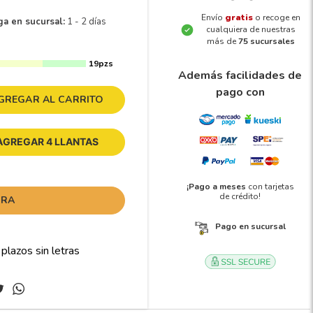
Envío
gratis
o recoge en
ga en sucursal:
1 - 2 días
cualquiera de nuestras
más de
75 sucursales
19pzs
Además facilidades de
pago con
GREGAR AL CARRITO
AGREGAR 4 LLANTAS
¡Pago a meses
con tarjetas
de crédito!
ORA
Pago en sucursal