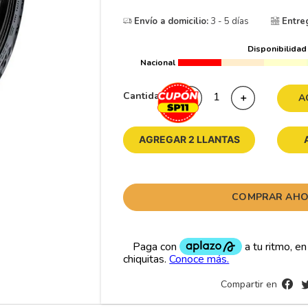
10
175
.
Envío a domicilio:
3 - 5 días
Entre
Disponibilidad
Nacional
Cantidad
－
＋
A
AGREGAR 2 LLANTAS
COMPRAR AH
Compartir en