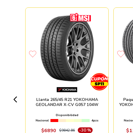
MA ADVAN
+ 50pzs
Llanta 265/45 R21 YOKOHAMA
Paqu
GEOLANDAR X-CV G057 104W
YOKOH
 %
Disponibilidad
Nacional
4pzs
Nacio
ndo online
$
6890
-
30 %
$
1
$
9842
.
86