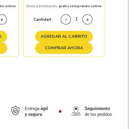
do online
Envío e instalación,
gratis comprando online
Cant
Cantidad
＋
－
＋
A
O
AGREGAR AL CARRITO
COMPRAR AHORA
Entrega
ágil
Seguimiento
y segura
de tus pedidos