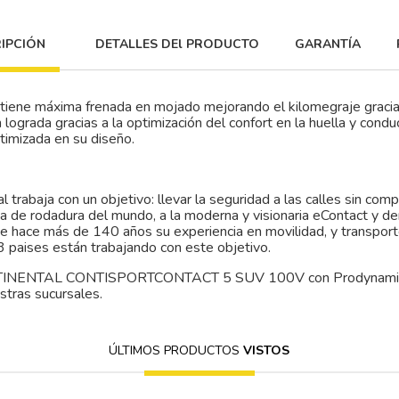
IPCIÓN
DETALLES DEl PRODUCTO
GARANTÍA
 máxima frenada en mojado mejorando el kilomegraje gracias a
grada gracias a la optimización del confort en la huella y condu
timizada en su diseño.
trabaja con un objetivo: llevar la seguridad a las calles sin com
da de rodadura del mundo, a la moderna y visionaria eContact y 
de hace más de 140 años su experiencia en movilidad, y transpor
 paises están trabajando con este objetivo.
NTINENTAL CONTISPORTCONTACT 5 SUV 100V con Prodynamics ob
stras sucursales.
ÚLTIMOS PRODUCTOS
VISTOS