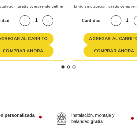
nstalación,
gratis comprando online
Envío e instalación,
gratis compran
tidad
Cantidad
－
＋
－
AGREGAR AL CARRITO
AGREGAR AL CARRIT
COMPRAR AHORA
COMPRAR AHORA
ón personalizada
Instalación, montaje y
balanceo
gratis