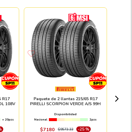
Paque
PI
Nacion
5 R17
Paquete de 2 llantas 215/65 R17
OL 108V
PIRELLI SCORPION VERDE A/S 99H
$
Disponibilidad
+ 20pzs
Nacional
2pzs
Envío e in
%
$
7180
-
25 %
$
9573
.
33