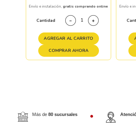
Envío e instalación,
gratis comprando online
Envío e i
＋
Cantidad
Can
－
＋
TO
AGREGAR AL CARRITO
COMPRAR AHORA
Más de
80 sucursales
Atenci