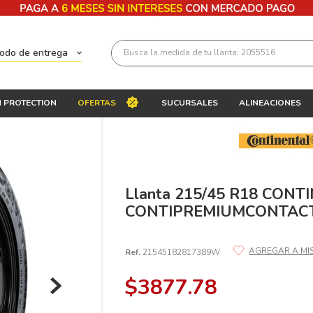
Busca la medida de tu llanta: 2055516
todo de entrega
Términos más buscados
 PROTECTION
OFERTAS
SUCURSALES
ALINEACIONES
1
.
llantas 205 55 16
2
.
235
3
.
225
4
.
215
Llanta 215/45 R18 CONT
CONTIPREMIUMCONTACT
5
.
205
6
.
185
Ref.
21545182817389W
7
.
195 65 15
$
3877
.
78
8
.
195
9
.
265