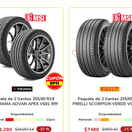
ete de 2 llantas 255/40 R18
Paquete de 2 llantas 235/6
AMA ADVAN APEX V601 99Y
PIRELLI SCORPION VERDE V
Disponibilidad
Disponibilidad
nal
11pzs
Nacional
1
,
380
-
30 %
$
7480
-
25 
$
16
,
257
.
14
$
9973
.
33