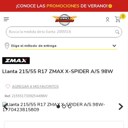
0
Busca la medida de tu llanta: 2055516
Elige el método de entrega
Términos más buscados
1
.
llantas 205 55 16
2
.
235
Llanta 215/55 R17 ZMAX X-SPIDER A/S 98W
3
.
225
4
.
215
Ref.
2155517309254498W
5
.
205
6
.
185
7
.
195 65 15