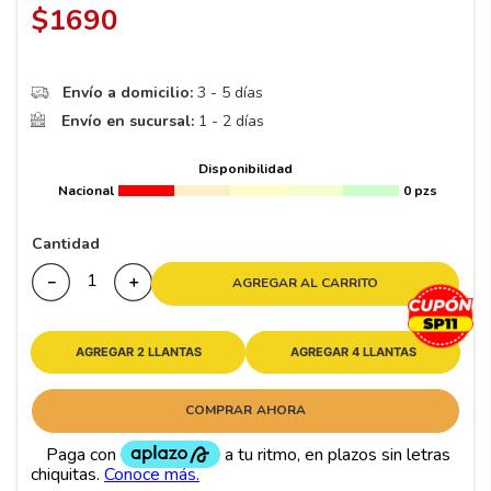
8
.
195
$
1690
9
.
265
10
175
.
Envío a domicilio:
3 - 5 días
Envío en sucursal:
1 - 2 días
Disponibilidad
Nacional
0 pzs
Cantidad
－
＋
AGREGAR AL CARRITO
AGREGAR 2 LLANTAS
AGREGAR 4 LLANTAS
COMPRAR AHORA