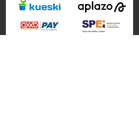
SÍGUENOS EN
ATENCIÓN A CLIENTES
Atención a clientes formulario
Localizador de sucursales
Información de sucursales
Contacto