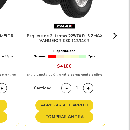
Nacion
NMEJOR
Paquete de 2 llantas 225/70 R15 ZMAX
VANMEJOR C30 112/110R
Disponibilidad
+ 20pzs
Nacional
2pzs
Envío e in
$
4180
do online
Envío e instalación,
gratis comprando online
Cant
Cantidad
＋
－
＋
A
O
AGREGAR AL CARRITO
COMPRAR AHORA