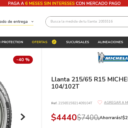
Busca la medida de tu llanta: 2055516
todo de entrega
Términos más buscados
 PROTECTION
OFERTAS
SUCURSALES
ALINEACIONES
1
.
llantas 205 55 16
2
.
235
-
40 %
3
.
225
4
.
215
Llanta 215/65 R15 MICHE
104/102T
5
.
205
6
.
185
Ref.
2156515821409104T
7
.
195 65 15
$
4440
$
7400
8
.
195
¡Ahorrarás!
$
9
.
265