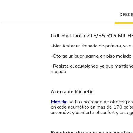
DESCR
Llanta 215/65 R15 MICH
La llanta
-Manifestar un frenado de primera, ya 
-Otorga un buen agarre en piso mojado 
-Resiste el acuaplaneo ya que mantiene u
mojado
Acerca de Michelin
Michelin
se ha encargado de ofrecer pr
en cada neumático en más de 170 países
automóvil y brindarte el confort y la se
Beneficios de comprar con nosotros