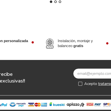
ón personalizada
Instalación, montaje y
balanceo
gratis
recibe
xclusivas!!
Acepto
tratami