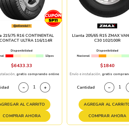
ta 215/75 R16 CONTINENTAL
Llanta 205/65 R15 ZMAX VA
CONTACT ULTRA 116/114R
C30 102/100R
Disponibilidad
Disponibilidad
nal
13pzs
Nacional
$
6433
.
33
$
1840
nstalación,
gratis comprando online
Envío e instalación,
gratis compran
tidad
Cantidad
－
＋
－
AGREGAR AL CARRITO
AGREGAR AL CARRIT
COMPRAR AHORA
COMPRAR AHORA