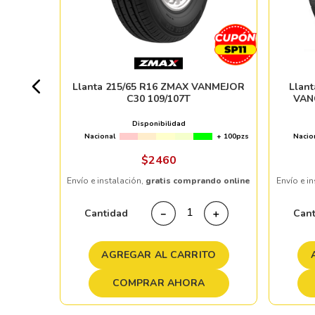
ONE
04R
4pzs
Llanta 215/65 R16 ZMAX VANMEJOR
Llan
C30 109/107T
VAN
%
Disponibilidad
Nacional
+ 100pzs
Nacio
ndo online
$
2460
Envío e instalación,
gratis comprando online
Envío e i
＋
Cantidad
Can
－
＋
TO
AGREGAR AL CARRITO
COMPRAR AHORA