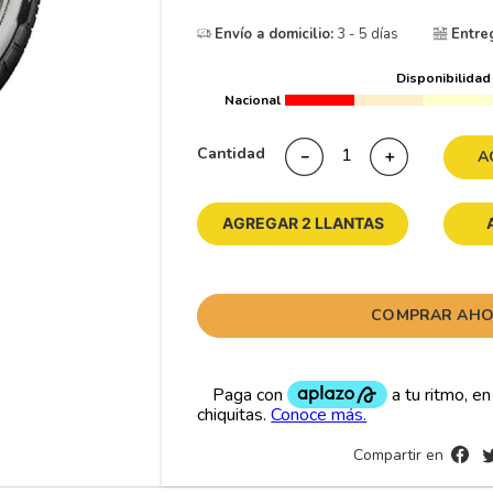
10
175
.
Envío a domicilio:
3 - 5 días
Entre
Disponibilidad
Nacional
Cantidad
－
＋
A
AGREGAR 2 LLANTAS
COMPRAR AH
Compartir en