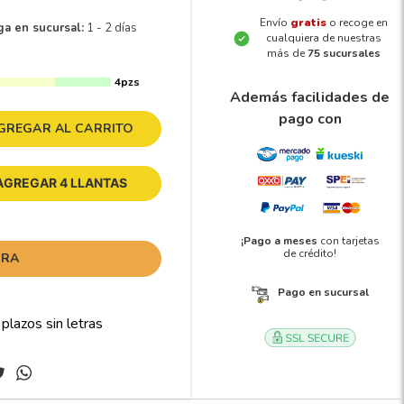
Envío
gratis
o recoge en
ga en sucursal:
1 - 2 días
cualquiera de nuestras
más de
75 sucursales
4pzs
Además facilidades de
pago con
GREGAR AL CARRITO
AGREGAR 4 LLANTAS
¡Pago a meses
con tarjetas
de crédito!
ORA
Pago en sucursal