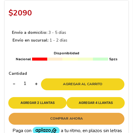
8
.
195 65 15
$
2090
9
.
195
10
265
.
Envío a domicilio:
3 - 5 días
Envío en sucursal:
1 - 2 días
Disponibilidad
Nacional
5pzs
Cantidad
－
＋
AGREGAR AL CARRITO
AGREGAR 2 LLANTAS
AGREGAR 4 LLANTAS
COMPRAR AHORA