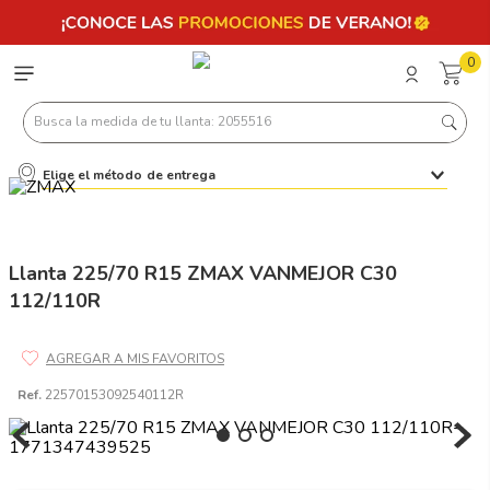
0
Busca la medida de tu llanta: 2055516
Elige el método de entrega
Términos más buscados
1
.
llantas 205 55 16
2
.
235
Llanta 225/70 R15 ZMAX VANMEJOR C30
112/110R
3
.
225
4
.
215
5
.
205
Ref.
22570153092540112R
6
.
185
7
.
245