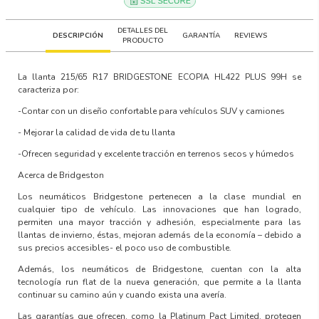
DETALLES DEL
DESCRIPCIÓN
GARANTÍA
REVIEWS
PRODUCTO
La llanta 215/65 R17 BRIDGESTONE ECOPIA HL422 PLUS 99H
se
caracteriza por:
-Contar con un
diseño confortable para vehículos SUV y camiones
-
Mejorar la calidad de vida
de tu llanta
-Ofrecen
seguridad y excelente tracción en terrenos secos y húmedos
Acerca de Bridgeston
Los neumáticos Bridgestone
pertenecen a la clase mundial en
cualquier tipo de vehículo. Las innovaciones que han logrado,
permiten una
mayor tracción y adhesión
, especialmente para las
llantas de invierno, éstas, mejoran además de la economía – debido a
sus precios accesibles- el poco uso de combustible.
Además, los neumáticos de Bridgestone, cuentan con la
alta
tecnología run flat de la nueva generación,
que permite a la llanta
continuar su camino aún y cuando exista una avería.
Las garantías que ofrecen, como la Platinum Pact Limited, protegen