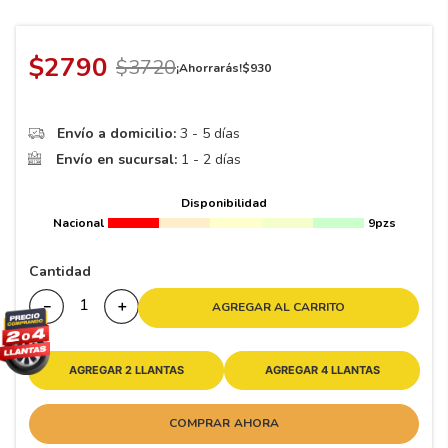
8
.
195 65 15
9
.
195
$
2790
$
3720
¡Ahorrarás!
$
930
10
175
.
Envío a domicilio:
3 - 5 días
Envío en sucursal:
1 - 2 días
Disponibilidad
Nacional
9pzs
Cantidad
－
＋
AGREGAR AL CARRITO
AGREGAR 2 LLANTAS
AGREGAR 4 LLANTAS
COMPRAR AHORA