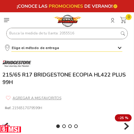
0
Busca la medida de tu llanta: 2055516
Elige el método de entrega
Términos más buscados
1
.
llantas 205 55 16
2
.
235
215/65 R17 BRIDGESTONE ECOPIA HL422 PLUS
99H
3
.
225
4
.
215
5
.
185
Ref.
2156517079599H
6
.
205
-
25 %
7
.
245