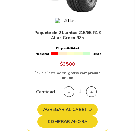
Paquete de 2 Llantas 215/65 R16
Atlas Green 98h
Disponibilidad
Nacional
18pzs
$
3580
Envío e instalación,
gratis comprando
online
Cantidad
－
＋
AGREGAR AL CARRITO
COMPRAR AHORA