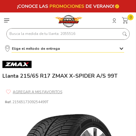
0
Busca la medida de tu llanta: 2055516
Elige el método de entrega
Términos más buscados
1
.
llantas 205 55 16
2
.
235
Llanta 215/65 R17 ZMAX X-SPIDER A/S 99T
3
.
225
4
.
215
Ref.
2156517309254499T
5
.
205
6
.
185
7
.
245