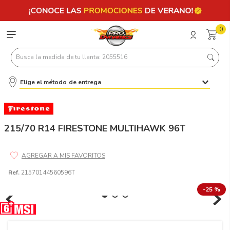
0
Busca la medida de tu llanta: 2055516
Elige el método de entrega
Términos más buscados
1
.
llantas 205 55 16
2
.
235
215/70 R14 FIRESTONE MULTIHAWK 96T
3
.
225
4
.
215
Ref.
21570144560596T
5
.
205
-
25 %
6
.
185
7
.
245