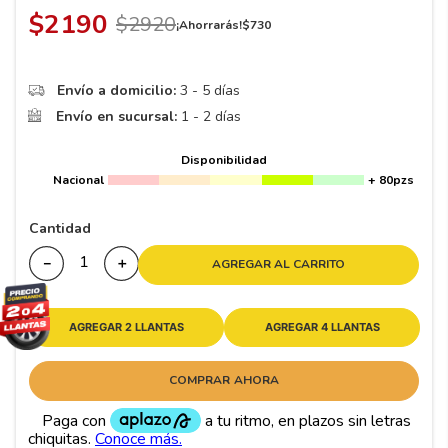
8
.
195 65 15
$
2190
$
2920
¡Ahorrarás!
$
730
9
.
195
10
265
.
Envío a domicilio:
3 - 5 días
Envío en sucursal:
1 - 2 días
Disponibilidad
Nacional
+ 80pzs
Cantidad
－
＋
AGREGAR AL CARRITO
AGREGAR 2 LLANTAS
AGREGAR 4 LLANTAS
COMPRAR AHORA