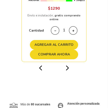
Nacional
+ 100pzs
$
1290
Envío e instalación,
gratis comprando
online
Cantidad
－
＋
AGREGAR AL CARRITO
COMPRAR AHORA
Atención personalizada
Más de
80 sucursales