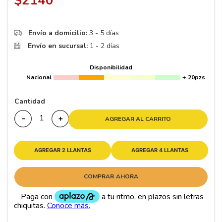
$
2140
8
.
195 65 15
9
.
195
Envío a domicilio:
3 - 5 días
10
265
.
Envío en sucursal:
1 - 2 días
Disponibilidad
Nacional
+ 20pzs
Cantidad
－
＋
AGREGAR AL CARRITO
AGREGAR 2 LLANTAS
AGREGAR 4 LLANTAS
COMPRAR AHORA