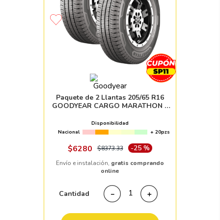
Paquete de 2 Llantas 205/65 R16
GOODYEAR CARGO MARATHON 2
107T
Disponibilidad
Nacional
+ 20pzs
$
6280
-
25 %
$
8373
.
33
Envío e instalación,
gratis comprando
online
Cantidad
－
＋