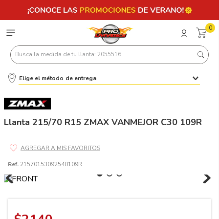
0
Busca la medida de tu llanta: 2055516
Elige el método de entrega
Términos más buscados
1
.
llantas 205 55 16
2
.
235
Llanta 215/70 R15 ZMAX VANMEJOR C30 109R
3
.
225
4
.
215
Ref.
21570153092540109R
5
.
185
6
.
205
7
.
245