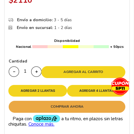
$
2110
8
.
195 65 15
9
.
195
Envío a domicilio:
3 - 5 días
10
265
.
Envío en sucursal:
1 - 2 días
Disponibilidad
Nacional
+ 50pzs
Cantidad
－
＋
AGREGAR AL CARRITO
AGREGAR 2 LLANTAS
AGREGAR 4 LLANTAS
COMPRAR AHORA