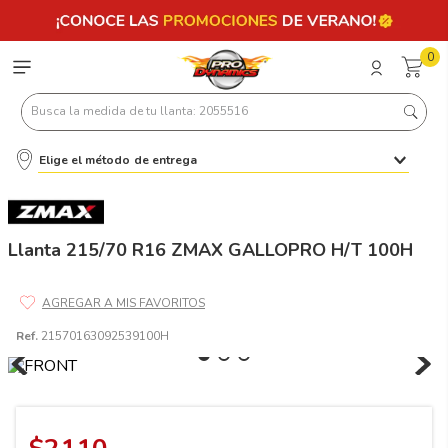
0
Busca la medida de tu llanta: 2055516
Elige el método de entrega
Términos más buscados
1
.
llantas 205 55 16
2
.
235
Llanta 215/70 R16 ZMAX GALLOPRO H/T 100H
3
.
225
4
.
215
Ref.
21570163092539100H
5
.
185
6
.
205
7
.
245