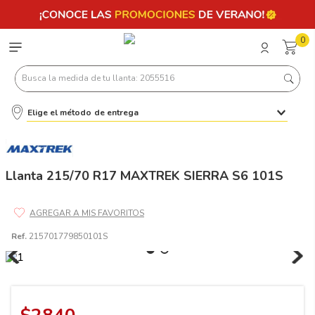
0
Busca la medida de tu llanta: 2055516
Elige el método de entrega
Términos más buscados
1
.
llantas 205 55 16
2
.
235
Llanta 215/70 R17 MAXTREK SIERRA S6 101S
3
.
225
4
.
215
Ref.
215701779850101S
5
.
205
6
.
185
7
.
245