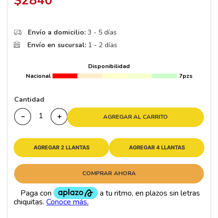
$
2840
8
.
195 65 15
9
.
195
Envío a domicilio:
3 - 5 días
10
265
.
Envío en sucursal:
1 - 2 días
Disponibilidad
Nacional
7pzs
Cantidad
－
＋
AGREGAR AL CARRITO
AGREGAR 2 LLANTAS
AGREGAR 4 LLANTAS
COMPRAR AHORA