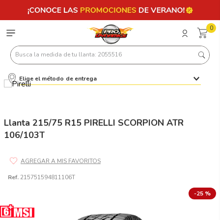
0
Busca la medida de tu llanta: 2055516
Elige el método de entrega
Términos más buscados
1
.
llantas 205 55 16
2
.
235
Llanta 215/75 R15 PIRELLI SCORPION ATR
106/103T
3
.
225
4
.
215
5
.
205
Ref.
215751594811106T
6
.
185
-
25 %
7
.
195 65 15