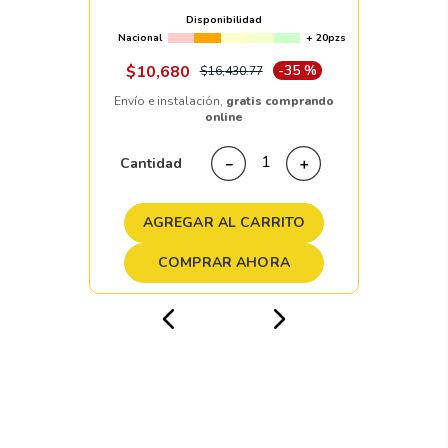
Disponibilidad
Nacional
+ 20pzs
$
10
,
680
-
35 %
$
16
,
430
.
77
Envío e instalación,
gratis comprando
online
Cantidad
－
＋
AGREGAR AL CARRITO
COMPRAR AHORA