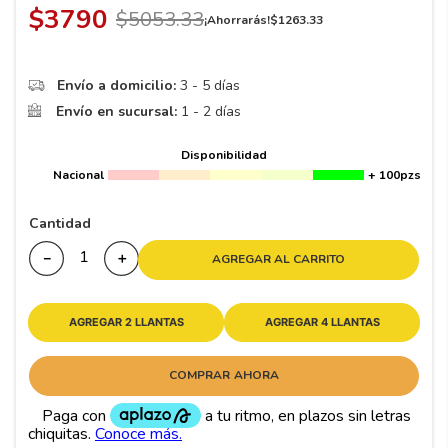
$
3790
$
5053
.
33
¡Ahorrarás!
$
1263
.
33
Envío a domicilio:
3 - 5 días
Envío en sucursal:
1 - 2 días
Disponibilidad
Nacional
+ 100pzs
Cantidad
－
＋
AGREGAR AL CARRITO
AGREGAR 2 LLANTAS
AGREGAR 4 LLANTAS
COMPRAR AHORA