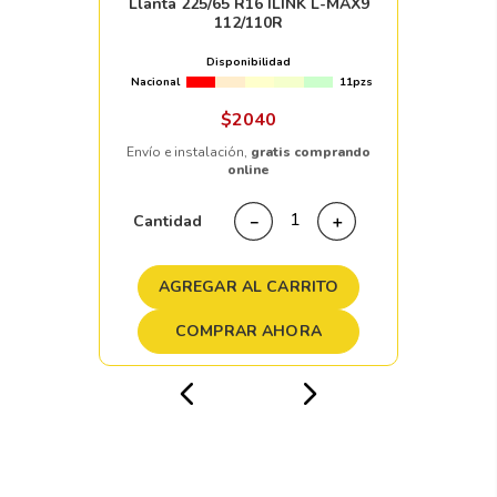
Llanta 225/65 R16 ILINK L-MAX9
112/110R
Disponibilidad
Nacional
11pzs
$
2040
Envío e instalación,
gratis comprando
online
Cantidad
－
＋
AGREGAR AL CARRITO
COMPRAR AHORA