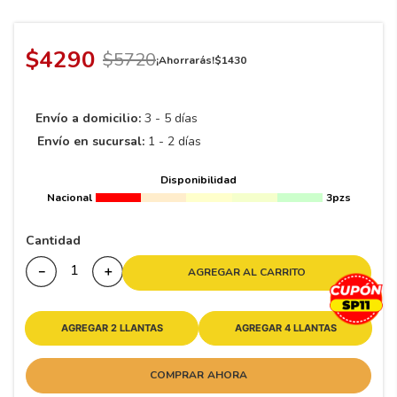
8
.
195 65 15
9
.
195
$
4290
$
5720
¡Ahorrarás!
$
1430
10
265
.
Envío a domicilio:
3 - 5 días
Envío en sucursal:
1 - 2 días
Disponibilidad
Nacional
3pzs
Cantidad
－
＋
AGREGAR AL CARRITO
AGREGAR 2 LLANTAS
AGREGAR 4 LLANTAS
COMPRAR AHORA