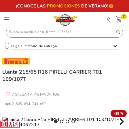
0
Busca la medida de tu llanta: 2055516
Elige el método de entrega
Términos más buscados
1
.
llantas 205 55 16
2
.
235
Llanta 215/65 R16 PIRELLI CARRIER T01
109/107T
3
.
225
4
.
215
5
.
185
Ref.
2156516941743109T
6
.
205
-
25 %
7
.
245