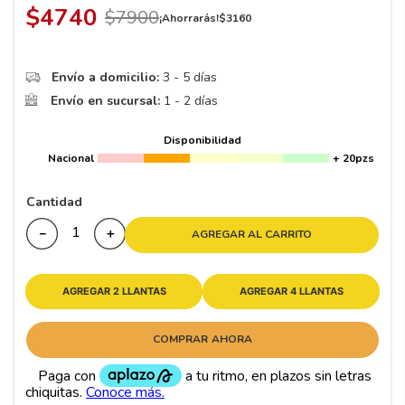
$
4740
$
7900
¡Ahorrarás!
$
3160
Envío a domicilio:
3 - 5 días
Envío en sucursal:
1 - 2 días
Disponibilidad
Nacional
+ 20pzs
Cantidad
－
＋
AGREGAR AL CARRITO
AGREGAR 2 LLANTAS
AGREGAR 4 LLANTAS
COMPRAR AHORA