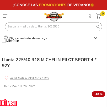
0
Busca la medida de tu llanta: 2055516
Elige el método de entrega
Términos más buscados
1
.
llantas 205 55 16
2
.
235
Llanta 225/40 R18 MICHELIN PILOT SPORT 4 *
92Y
3
.
225
4
.
215
5
.
185
Ref.
22540188266792Y
6
.
205
-
40 %
7
.
245