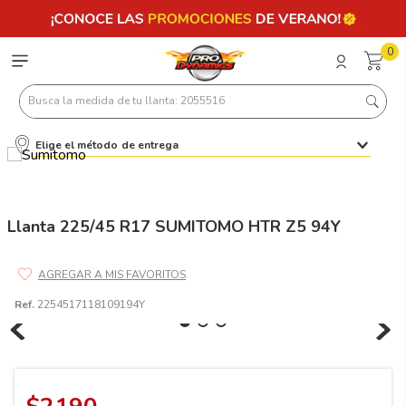
0
Busca la medida de tu llanta: 2055516
Elige el método de entrega
Términos más buscados
1
.
llantas 205 55 16
2
.
235
Llanta 225/45 R17 SUMITOMO HTR Z5 94Y
3
.
225
4
.
215
Ref.
2254517118109194Y
5
.
185
6
.
205
7
.
245