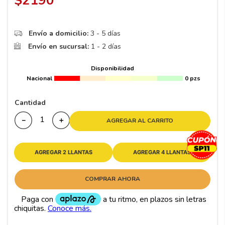
$
2190
8
.
195 65 15
9
.
195
Envío a domicilio:
3 - 5 días
10
265
.
Envío en sucursal:
1 - 2 días
Disponibilidad
Nacional
0 pzs
Cantidad
－
＋
AGREGAR AL CARRITO
AGREGAR 2 LLANTAS
AGREGAR 4 LLANTAS
COMPRAR AHORA