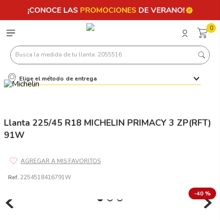
0
Busca la medida de tu llanta: 2055516
Elige el método de entrega
Términos más buscados
1
.
llantas 205 55 16
2
.
235
Llanta 225/45 R18 MICHELIN PRIMACY 3 ZP(RFT)
91W
3
.
225
4
.
215
5
.
185
Ref.
2254518416791W
6
.
205
-
40 %
7
.
245