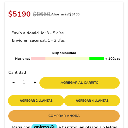
8
.
195 65 15
9
.
195
$
5190
$
8650
¡Ahorrarás!
$
3460
10
175
.
Envío a domicilio:
3 - 5 días
Envío en sucursal:
1 - 2 días
Disponibilidad
Nacional
+ 100pzs
Cantidad
－
＋
AGREGAR AL CARRITO
AGREGAR 2 LLANTAS
AGREGAR 4 LLANTAS
COMPRAR AHORA