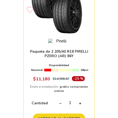
Paquete de 2 205/40 R18 PIRELLI
PZERO (AR) 86Y
Disponibilidad
Nacional
18pzs
$
11
,
180
-
25 %
$
14
,
906
.
67
Envío e instalación,
gratis comprando
online
Cantidad
－
＋