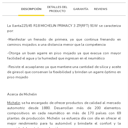
DETALLES DEL
DESCRIPCIÓN
GARANTÍA
REVIEWS
PRODUCTO
La llanta
225/45 R18 MICHELIN PRIMACY 3 ZP(RFT) 91W
se caracteriza
por:
-Manifestar un frenado de primera, ya que continua frenando en
caminos mojados a una distancia menor que la competencia
-Otorga un buen agarre en piso mojado ya que evacua con mayor
facilidad el agua y la humedad que ingresan en el neumático
-Resiste el acuaplaneo ya que mantiene una cantidad de silica y aceite
de girasol que conservan la flexibilidad y brindan un agarre óptimo en
piso mojado
Acerca de Michelin
Michelin
se ha encargado de ofrecer productos de calidad al mercado
automotriz desde 1880. Desarrollan más de 200 elementos
compositivos en cada neumático en más de 170 países con 69
plantas de producción. Michelin se esfuerza día con día en ofrecer el
mejor rendimiento para tu automóvil y brindarte el confort y la