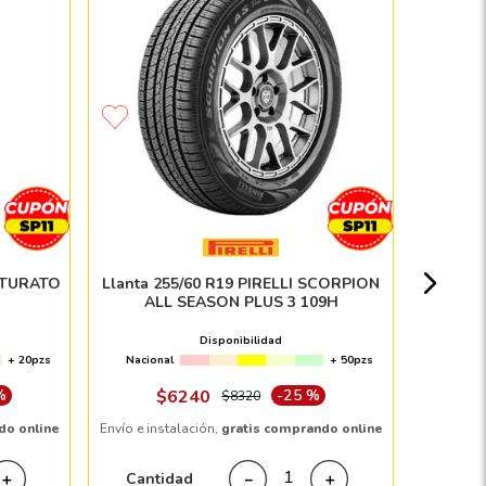
Paque
PIRELL
Nacion
INTURATO
Llanta 255/60 R19 PIRELLI SCORPION
ALL SEASON PLUS 3 109H
$
Disponibilidad
+ 20pzs
Nacional
+ 50pzs
Envío e in
%
$
6240
-
25 %
$
8320
do online
Envío e instalación,
gratis comprando online
Cant
Cantidad
＋
－
＋