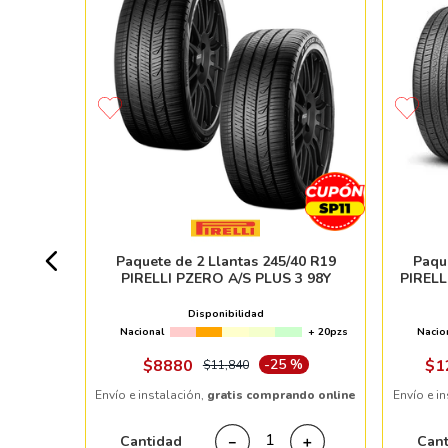
MA ADVAN
+ 50pzs
Paquete de 2 Llantas 245/40 R19
Paqu
PIRELLI PZERO A/S PLUS 3 98Y
PIRELL
 %
Disponibilidad
Nacional
+ 20pzs
Nacio
ndo online
$
8880
-
25 %
$
1
$
11
,
840
Envío e instalación,
gratis comprando online
Envío e i
＋
Cantidad
Can
－
＋