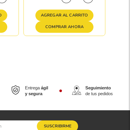
A
O
AGREGAR AL CARRITO
COMPRAR AHORA
Entrega
ágil
Seguimiento
y segura
de tus pedidos
SUSCRIBIRME