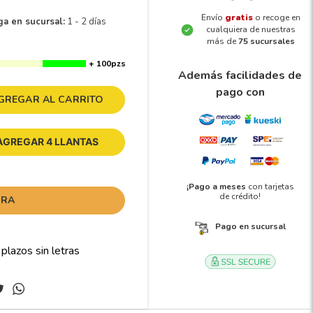
Envío
gratis
o recoge en
ga en sucursal:
1 - 2 días
cualquiera de nuestras
más de
75 sucursales
+ 100pzs
Además facilidades de
pago con
GREGAR AL CARRITO
AGREGAR 4 LLANTAS
¡Pago a meses
con tarjetas
de crédito!
ORA
Pago en sucursal