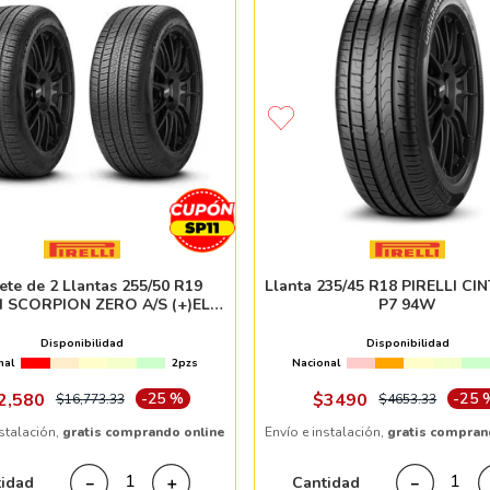
ete de 2 Llantas 255/50 R19
Llanta 235/45 R18 PIRELLI C
I SCORPION ZERO A/S (+)ELT
P7 94W
107T
Disponibilidad
Disponibilidad
nal
2pzs
Nacional
2
,
580
-
25 %
$
3490
-
25 
$
16
,
773
.
33
$
4653
.
33
nstalación,
gratis comprando online
Envío e instalación,
gratis compran
tidad
Cantidad
－
＋
－