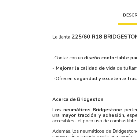
DESCR
225/60 R18 BRIDGESTO
La llanta
-Contar con un
diseño confortable pa
-
Mejorar la calidad de vida
de tu llan
-Ofrecen
seguridad y excelente tra
Acerca de Bridgeston
Los neumáticos Bridgestone
perten
una
mayor tracción y adhesión
, esp
accesibles- el poco uso de combustible.
Además, los neumáticos de Bridgestone
camino aún y cuando exista una avería.