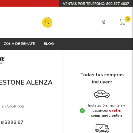
0
ZONA DE REMATE
BLOG
Todas tus compras
DGESTONE ALENZA
incluyen:
Instalación, montaje y
balanceo
gratis
comprando online
ás!
$
996
.
67