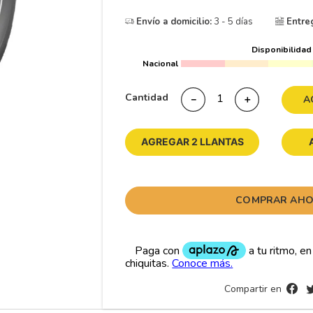
10
265
.
Envío a domicilio:
3 - 5 días
Entre
Disponibilidad
Nacional
Cantidad
－
＋
A
AGREGAR 2 LLANTAS
COMPRAR AH
Compartir en