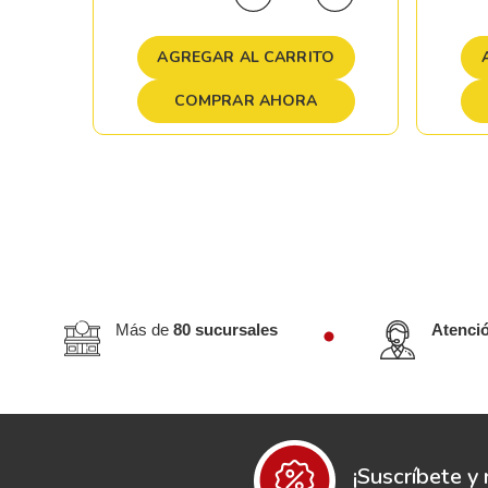
TO
AGREGAR AL CARRITO
COMPRAR AHORA
Más de
80 sucursales
Atenci
¡Suscríbete y 