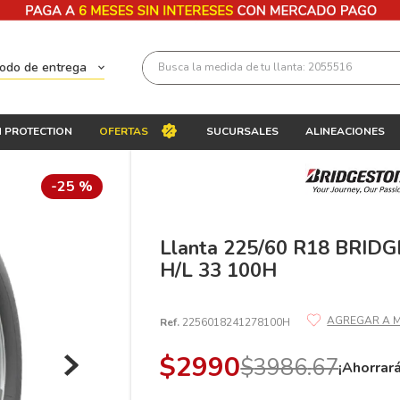
Busca la medida de tu llanta: 2055516
todo de entrega
Términos más buscados
 PROTECTION
OFERTAS
SUCURSALES
ALINEACIONES
1
.
llantas 205 55 16
2
.
235
-
25 %
3
.
225
4
.
215
Llanta 225/60 R18 BRI
H/L 33 100H
5
.
205
6
.
185
Ref.
2256018241278100H
7
.
245
$
2990
$
3986
.
67
8
.
195 65 15
¡Ahorrar
9
.
195