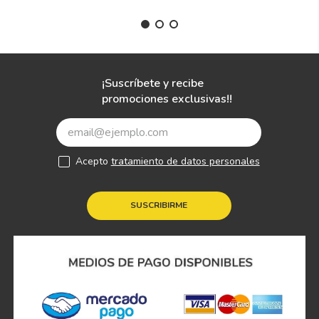
Ilink
Paquete de 2 Llantas 225/55 R17
GUTE ROAD ROAD FASX 97W
Disponibilidad
$
4080
Envío e instalación,
gratis comprando
online
Cantidad
－
＋
AGREGAR AL CARRITO