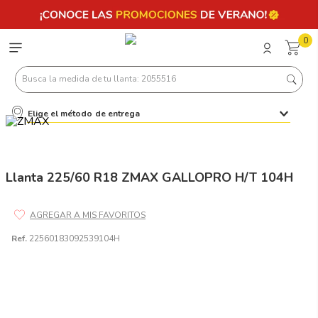
0
Busca la medida de tu llanta: 2055516
Elige el método de entrega
Términos más buscados
1
.
llantas 205 55 16
2
.
235
Llanta 225/60 R18 ZMAX GALLOPRO H/T 104H
3
.
225
4
.
215
Ref.
22560183092539104H
5
.
185
6
.
205
7
.
245