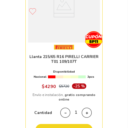
Llanta 215/65 R16 PIRELLI CARRIER
T01 109/107T
Disponibilidad
Nacional
3pzs
$
4290
-
25 %
$
5720
Envío e instalación,
gratis comprando
online
Cantidad
－
＋