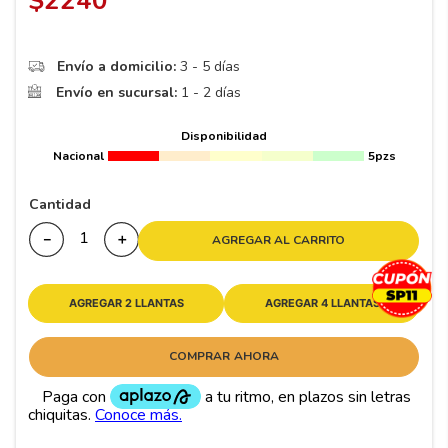
$
2240
8
.
195 65 15
9
.
195
Envío a domicilio:
3 - 5 días
10
265
.
Envío en sucursal:
1 - 2 días
Disponibilidad
Nacional
5pzs
Cantidad
－
＋
AGREGAR AL CARRITO
AGREGAR 2 LLANTAS
AGREGAR 4 LLANTAS
COMPRAR AHORA