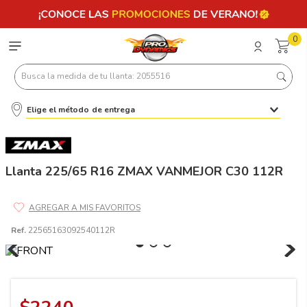
0
Busca la medida de tu llanta: 2055516
Elige el método de entrega
Términos más buscados
1
.
llantas 205 55 16
2
.
235
Llanta 225/65 R16 ZMAX VANMEJOR C30 112R
3
.
225
4
.
215
Ref.
22565163092540112R
5
.
205
6
.
185
7
.
245