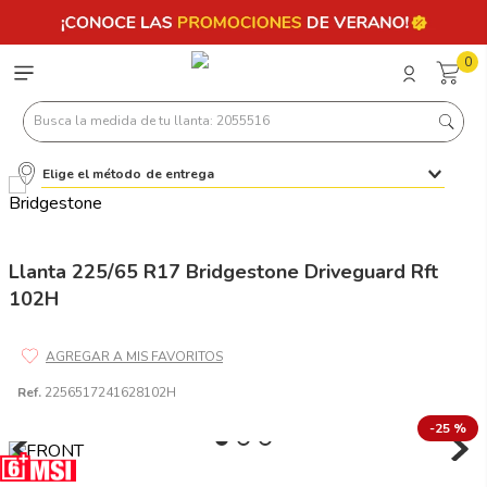
0
Busca la medida de tu llanta: 2055516
Elige el método de entrega
Términos más buscados
1
.
llantas 205 55 16
2
.
235
Llanta 225/65 R17 Bridgestone Driveguard Rft
102H
3
.
225
4
.
215
5
.
185
Ref.
2256517241628102H
6
.
205
-
25 %
7
.
245