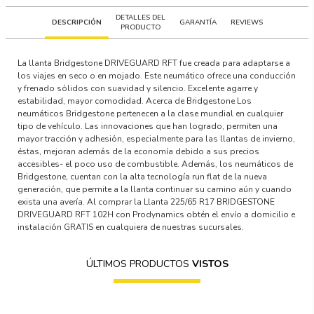
DETALLES DEL
DESCRIPCIÓN
GARANTÍA
REVIEWS
PRODUCTO
La llanta Bridgestone DRIVEGUARD RFT fue creada para adaptarse a
los viajes en seco o en mojado. Este neumático ofrece una conducción
y frenado sólidos con suavidad y silencio. Excelente agarre y
estabilidad, mayor comodidad. Acerca de Bridgestone Los
neumáticos Bridgestone pertenecen a la clase mundial en cualquier
tipo de vehículo. Las innovaciones que han logrado, permiten una
mayor tracción y adhesión, especialmente para las llantas de invierno,
éstas, mejoran además de la economía debido a sus precios
accesibles- el poco uso de combustible. Además, los neumáticos de
Bridgestone, cuentan con la alta tecnología run flat de la nueva
generación, que permite a la llanta continuar su camino aún y cuando
exista una avería. Al comprar la Llanta 225/65 R17 BRIDGESTONE
DRIVEGUARD RFT 102H con Prodynamics obtén el envío a domicilio e
instalación GRATIS en cualquiera de nuestras sucursales.
ÚLTIMOS PRODUCTOS
VISTOS