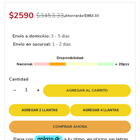
8
.
195 65 15
9
.
195
$
2590
$
3453
.
33
¡Ahorrarás!
$
863
.
33
10
265
.
Envío a domicilio:
3 - 5 días
Envío en sucursal:
1 - 2 días
Disponibilidad
Nacional
+ 20pzs
Cantidad
－
＋
AGREGAR AL CARRITO
AGREGAR 2 LLANTAS
AGREGAR 4 LLANTAS
COMPRAR AHORA