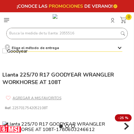
0
Busca la medida de tu llanta: 2055516
Elige el método de entrega
Términos más buscados
1
.
llantas 205 55 16
2
.
235
Llanta 225/70 R17 GOODYEAR WRANGLER
WORKHORSE AT 108T
3
.
225
4
.
215
5
.
205
Ref.
2257017542052108T
6
.
185
-
25 %
7
.
245