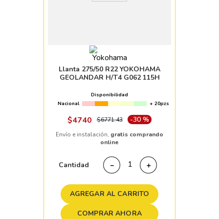
Llanta 275/50 R22 YOKOHAMA
GEOLANDAR H/T4 G062 115H
Disponibilidad
Nacional
+ 20pzs
$
4740
-
30 %
$
6771
.
43
Envío e instalación,
gratis comprando
online
Cantidad
－
＋
AGREGAR AL CARRITO
COMPRAR AHORA