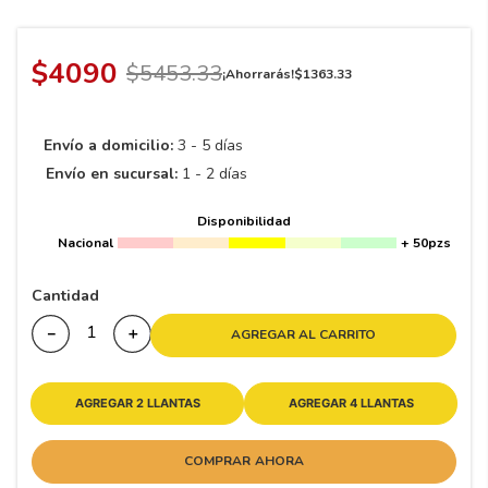
8
.
195 65 15
9
.
195
$
4090
$
5453
.
33
¡Ahorrarás!
$
1363
.
33
10
265
.
Envío a domicilio:
3 - 5 días
Envío en sucursal:
1 - 2 días
Disponibilidad
Nacional
+ 50pzs
Cantidad
－
＋
AGREGAR AL CARRITO
AGREGAR 2 LLANTAS
AGREGAR 4 LLANTAS
COMPRAR AHORA