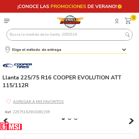
0
Busca la medida de tu llanta: 2055516
Elige el método de entrega
Términos más buscados
1
.
llantas 205 55 16
2
.
235
Llanta 225/75 R16 COOPER EVOLUTION ATT
115/112R
3
.
225
4
.
215
5
.
205
Ref.
2257516291038115R
6
.
185
7
.
195 65 15