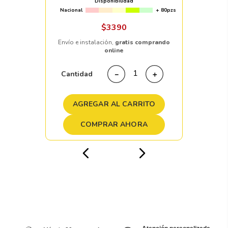
Disponibilidad
Nacional
+ 80pzs
$
3390
Envío e instalación,
gratis comprando
online
Cantidad
－
＋
AGREGAR AL CARRITO
COMPRAR AHORA