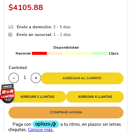
8
.
195
$
4105
.
88
9
.
265
10
175
.
Envío a domicilio:
3 - 5 días
Envío en sucursal:
1 - 2 días
Disponibilidad
Nacional
12pzs
Cantidad
－
＋
AGREGAR AL CARRITO
AGREGAR 2 LLANTAS
AGREGAR 4 LLANTAS
COMPRAR AHORA