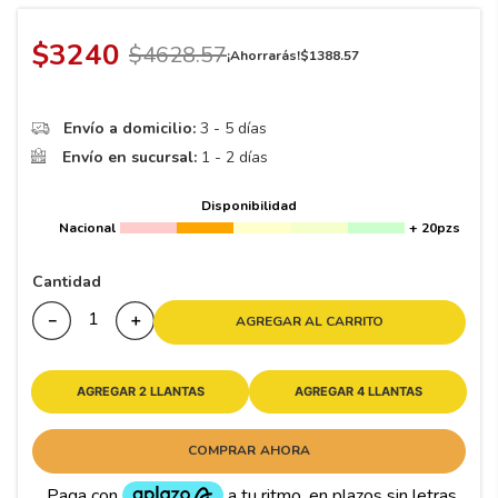
8
.
195 65 15
9
.
195
$
3240
$
4628
.
57
¡Ahorrarás!
$
1388
.
57
10
265
.
Envío a domicilio:
3 - 5 días
Envío en sucursal:
1 - 2 días
Disponibilidad
Nacional
+ 20pzs
Cantidad
－
＋
AGREGAR AL CARRITO
AGREGAR 2 LLANTAS
AGREGAR 4 LLANTAS
COMPRAR AHORA