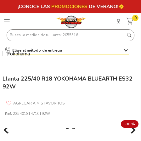
0
Busca la medida de tu llanta: 2055516
Elige el método de entrega
Términos más buscados
1
.
llantas 205 55 16
2
.
225
Llanta 225/40 R18 YOKOHAMA BLUEARTH ES32
92W
3
.
235
4
.
215
5
.
185
Ref.
225401814710192W
6
.
205
-
30 %
7
.
245