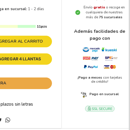
Envío
gratis
o recoge en
ga en sucursal:
1 - 2 días
cualquiera de nuestras
más de
75 sucursales
11pzs
Además facilidades de
pago con
GREGAR AL CARRITO
AGREGAR 4 LLANTAS
¡Pago a meses
con tarjetas
de crédito!
ORA
Pago en sucursal