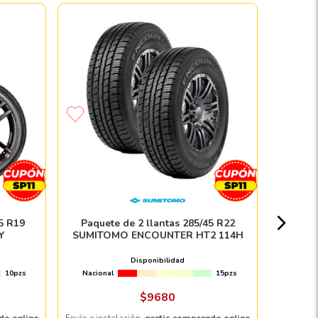
Paquete 
Nacion
5 R19
Paquete de 2 llantas 285/45 R22
Y
SUMITOMO ENCOUNTER HT2 114H
Disponibilidad
10pzs
Nacional
15pzs
Envío e in
$
9680