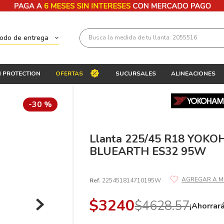
Busca la medida de tu llanta: 2055516
todo de entrega
Términos más buscados
 PROTECTION
OFERTAS
SUCURSALES
ALINEACIONES
1
.
llantas 205 55 16
2
.
235
-
30 %
3
.
225
4
.
215
Llanta 225/45 R18 YOK
BLUEARTH ES32 95W
5
.
185
6
.
205
Ref.
225451814710195W
7
.
245
$
3240
$
4628
.
57
8
.
195 65 15
¡Ahorrar
9
.
195