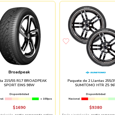
Broadpeak
nta 215/55 R17 BROADPEAK
Paquete de 2 Llantas 255/3
SPORT EINS 98W
SUMITOMO HTR Z5 96
Disponibilidad
Disponibilidad
nal
+ 100pzs
Nacional
$
1690
$
9380