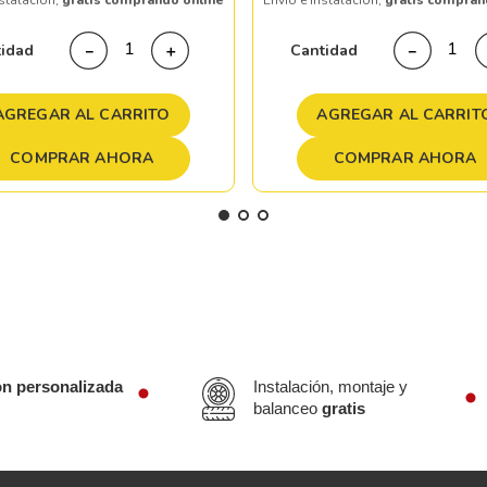
nstalación,
gratis comprando online
Envío e instalación,
gratis compran
tidad
Cantidad
－
＋
－
AGREGAR AL CARRITO
AGREGAR AL CARRIT
COMPRAR AHORA
COMPRAR AHORA
ón personalizada
Instalación, montaje y
balanceo
gratis