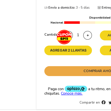
10
175
.
Envío a domicilio:
3 - 5 días
Entre
Disponibilidad
Nacional
Cantidad
－
＋
A
AGREGAR 2 LLANTAS
COMPRAR AH
Compartir en