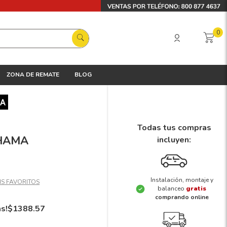
0
ZONA DE REMATE
BLOG
Todas tus compras
OHAMA
incluyen:
Instalación, montaje y
balanceo
gratis
comprando online
ás!
$
1388
.
57