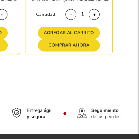
do online
Envío e instalación,
gratis comprando online
Cant
Cantidad
＋
－
＋
A
O
AGREGAR AL CARRITO
COMPRAR AHORA
Entrega
ágil
Seguimiento
y segura
de tus pedidos