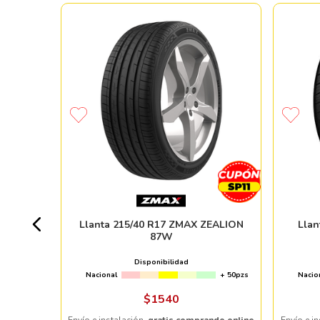
MO HTR
+ 50pzs
Llanta 215/40 R17 ZMAX ZEALION
Lla
87W
Disponibilidad
Nacional
+ 50pzs
Nacio
ndo online
$
1540