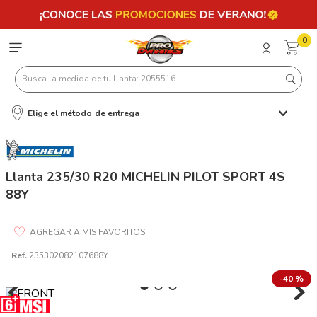
0
Busca la medida de tu llanta: 2055516
Elige el método de entrega
Términos más buscados
1
.
llantas 205 55 16
2
.
235
Llanta 235/30 R20 MICHELIN PILOT SPORT 4S
88Y
3
.
225
4
.
215
5
.
185
Ref.
235302082107688Y
6
.
205
-
40 %
7
.
245