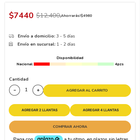
8
.
195 65 15
9
.
195
$
7440
$
12
,
400
¡Ahorrarás!
$
4960
10
175
.
Envío a domicilio:
3 - 5 días
Envío en sucursal:
1 - 2 días
Disponibilidad
Nacional
4pzs
Cantidad
－
＋
AGREGAR AL CARRITO
AGREGAR 2 LLANTAS
AGREGAR 4 LLANTAS
COMPRAR AHORA