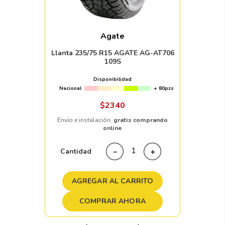
Agate
Llanta 235/75 R15 AGATE AG-AT706
109S
Disponibilidad
Nacional
+ 80pzs
$
2340
Envío e instalación,
gratis comprando
online
Cantidad
－
＋
AGREGAR AL CARRITO
COMPRAR AHORA