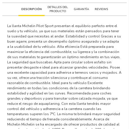
DETALLES DEL
DESCRIPCIÓN
GARANTÍA
REVIEWS
PRODUCTO
La llanta Michelin Pilot Sport presentan el equilibrio perfecto entre el
suelo y tu vehículo, ya que sus materiales están pensados para tener
la suavidad que necesitas al andar. Estabilidad y control Gracias a su
buen agarre, presenta un desempeño óptimo asegurado y se adapta
a la usabilidad de tu vehículo. Alta eficiencia Está preparada para
maximizar la eficiencia del combustible; su ligereza y la combinación
de sus materiales te garantizarán un óptimo rendimiento en tus viajes.
La seguridad que buscabas Apta para circular sobre asfalto sin
presentar desgaste e ideal para alcanzar grandes velocidades. Posee
una excelente capacidad para adherirse a terrenos secos y mojados. A
su vez, ofrece una tracción silenciosa y contribuye al consumo
razonable de combustible. Ideal para tu vehículo Excelente
rendimiento en todas las condiciones de la carretera brindando
estabilidad y agilidad en las curvas. Recomendada para coches
grandes y deportivos y para transitar sobre calzada mojada, ya que
reduce el riesgo de aquaplaning. Con esta llanta tendrás mayor
control del vehículo y adherencia a la carretera cuando las
temperaturas superen los 7°C. La misma te brindará mayor seguridad
reduciendo el tiempo de frenada considerablemente. Acerca de
Michelin Michelin se ha encargado de ofrecer productos de calidad al