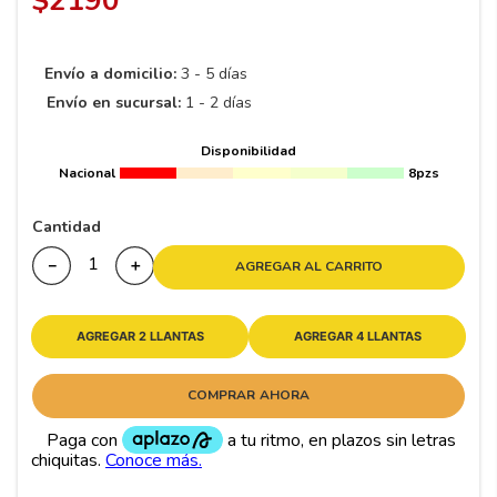
$
2190
8
.
195 65 15
9
.
195
Envío a domicilio:
3 - 5 días
10
175
.
Envío en sucursal:
1 - 2 días
Disponibilidad
Nacional
8pzs
Cantidad
－
＋
AGREGAR AL CARRITO
AGREGAR 2 LLANTAS
AGREGAR 4 LLANTAS
COMPRAR AHORA