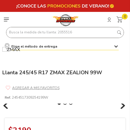
0
Busca la medida de tu llanta: 2055516
Elige el método de entrega
Términos más buscados
1
.
llantas 205 55 16
2
.
235
Llanta 245/45 R17 ZMAX ZEALION 99W
3
.
225
4
.
215
Ref.
2454517309254199W
5
.
185
6
.
205
7
.
245