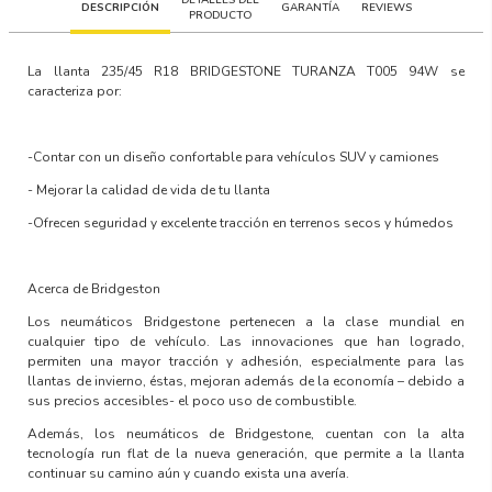
DESCRIPCIÓN
GARANTÍA
REVIEWS
PRODUCTO
La llanta 235/45 R18
BRIDGESTONE TURANZA T005 94W
se
caracteriza por:
-Contar con un
diseño confortable para vehículos SUV y camiones
-
Mejorar la calidad de vida
de tu llanta
-Ofrecen
seguridad y excelente tracción en terrenos secos y húmedos
Acerca de Bridgeston
Los neumáticos Bridgestone
pertenecen a la clase mundial en
cualquier tipo de vehículo. Las innovaciones que han logrado,
permiten una
mayor tracción y adhesión
, especialmente para las
llantas de invierno, éstas, mejoran además de la economía – debido a
sus precios accesibles- el poco uso de combustible.
Además, los neumáticos de Bridgestone, cuentan con la
alta
tecnología run flat de la nueva generación,
que permite a la llanta
continuar su camino aún y cuando exista una avería.