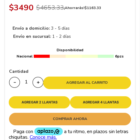
8
.
195 65 15
$
3490
$
4653
.
33
¡Ahorrarás!
$
1163
.
33
9
.
195
10
265
.
Envío a domicilio:
3 - 5 días
Envío en sucursal:
1 - 2 días
Disponibilidad
Nacional
6pzs
Cantidad
－
＋
AGREGAR AL CARRITO
AGREGAR 2 LLANTAS
AGREGAR 4 LLANTAS
COMPRAR AHORA