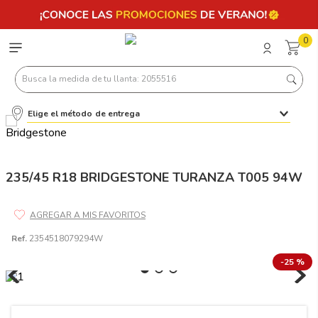
0
Busca la medida de tu llanta: 2055516
Elige el método de entrega
Términos más buscados
1
.
llantas 205 55 16
2
.
235
235/45 R18 BRIDGESTONE TURANZA T005 94W
3
.
225
4
.
215
Ref.
2354518079294W
5
.
185
-
25 %
6
.
205
7
.
245