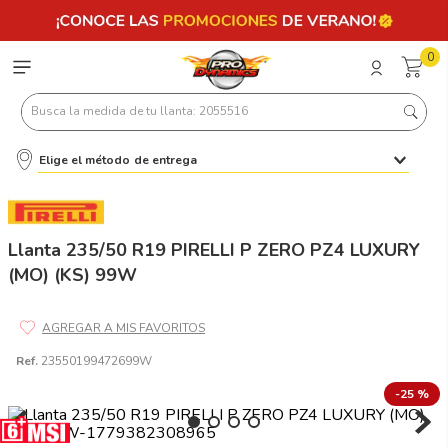
0
Busca la medida de tu llanta: 2055516
Elige el método de entrega
Términos más buscados
1
.
llantas 205 55 16
2
.
235
Llanta 235/50 R19 PIRELLI P ZERO PZ4 LUXURY
(MO) (KS) 99W
3
.
225
4
.
215
5
.
185
Ref.
23550199472699W
6
.
205
-
25 %
7
.
245