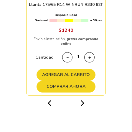
Llanta 175/65 R14 WINRUN R330 82T
Disponibilidad
Nacional
+ 50pzs
$
1240
Envío e instalación,
gratis comprando
online
Cantidad
－
＋
AGREGAR AL CARRITO
COMPRAR AHORA