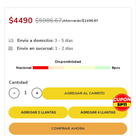
8
.
195 65 15
9
.
195
$
4490
$
5986
.
67
¡Ahorrarás!
$
1496
.
67
10
175
.
Envío a domicilio:
3 - 5 días
Envío en sucursal:
1 - 2 días
Disponibilidad
Nacional
8pzs
Cantidad
－
＋
AGREGAR AL CARRITO
AGREGAR 2 LLANTAS
AGREGAR 4 LLANTAS
COMPRAR AHORA