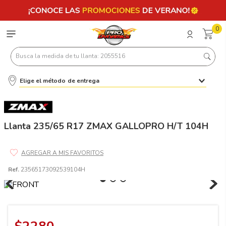
0
Busca la medida de tu llanta: 2055516
Elige el método de entrega
Términos más buscados
1
.
llantas 205 55 16
2
.
235
Llanta 235/65 R17 ZMAX GALLOPRO H/T 104H
3
.
225
4
.
215
Ref.
23565173092539104H
5
.
185
6
.
205
7
.
245