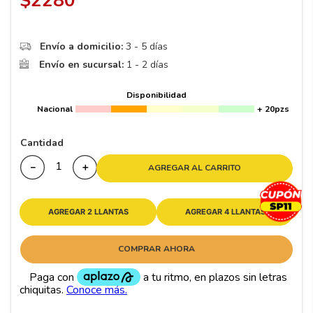
$
2280
8
.
195 65 15
9
.
195
Envío a domicilio:
3 - 5 días
10
175
.
Envío en sucursal:
1 - 2 días
Disponibilidad
Nacional
+ 20pzs
Cantidad
－
＋
AGREGAR AL CARRITO
AGREGAR 2 LLANTAS
AGREGAR 4 LLANTAS
COMPRAR AHORA