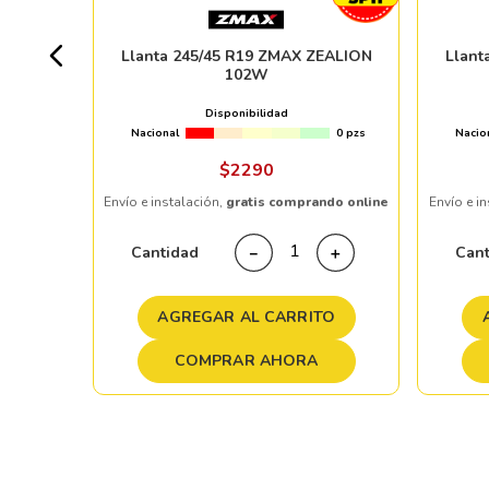
0 pzs
Llanta 245/45 R19 ZMAX ZEALION
Llant
102W
%
Disponibilidad
Nacional
0 pzs
Nacio
ndo online
$
2290
Envío e instalación,
gratis comprando online
Envío e i
＋
Cantidad
Can
－
＋
TO
AGREGAR AL CARRITO
COMPRAR AHORA