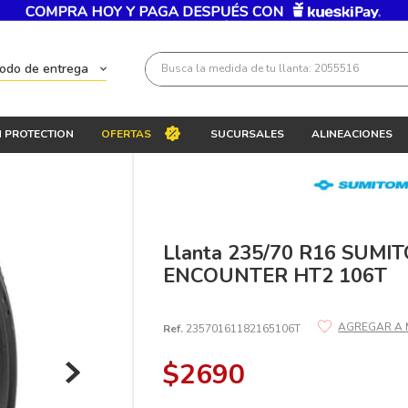
Busca la medida de tu llanta: 2055516
todo de entrega
Términos más buscados
 PROTECTION
OFERTAS
SUCURSALES
ALINEACIONES
1
.
llantas 205 55 16
2
.
235
3
.
225
4
.
215
Llanta 235/70 R16 SUMI
ENCOUNTER HT2 106T
5
.
205
6
.
185
Ref.
23570161182165106T
7
.
195 65 15
$
2690
8
.
195
9
.
265