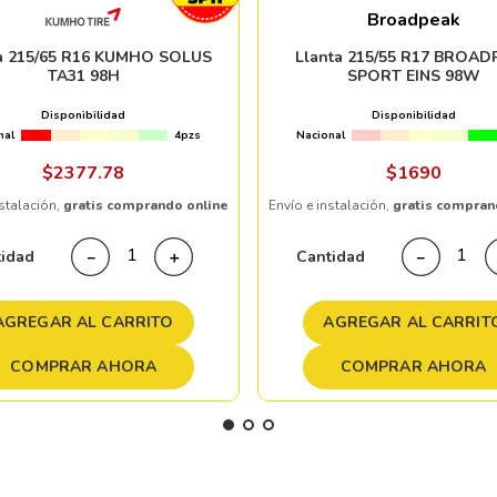
Broadpeak
a 215/65 R16 KUMHO SOLUS
Llanta 215/55 R17 BROAD
TA31 98H
SPORT EINS 98W
Disponibilidad
Disponibilidad
nal
4pzs
Nacional
$
2377
.
78
$
1690
nstalación,
gratis comprando online
Envío e instalación,
gratis compran
tidad
Cantidad
－
＋
－
AGREGAR AL CARRITO
AGREGAR AL CARRIT
COMPRAR AHORA
COMPRAR AHORA