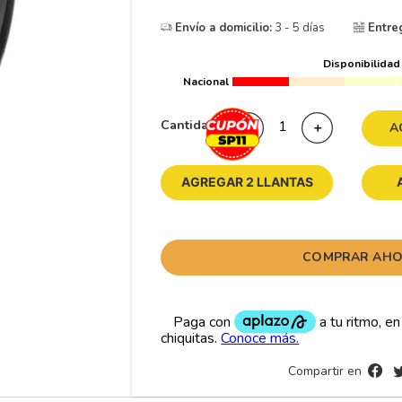
10
175
.
Envío a domicilio:
3 - 5 días
Entre
Disponibilidad
Nacional
Cantidad
－
＋
A
AGREGAR 2 LLANTAS
COMPRAR AH
Compartir en