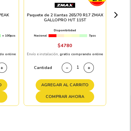
Nacion
PEAK
Paquete de 2 llantas 265/70 R17 ZMAX
GALLOPRO H/T 115T
$
Disponibilidad
+ 100pzs
Nacional
7pzs
Envío e in
$
4780
do online
Envío e instalación,
gratis comprando online
Cant
Cantidad
＋
－
＋
A
O
AGREGAR AL CARRITO
COMPRAR AHORA