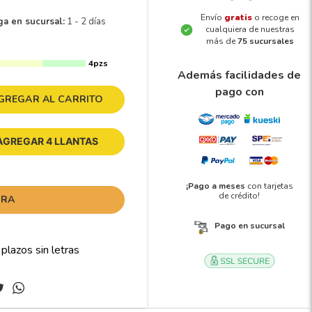
Envío
gratis
o recoge en
ga en sucursal:
1 - 2 días
cualquiera de nuestras
más de
75 sucursales
4pzs
Además facilidades de
pago con
GREGAR AL CARRITO
AGREGAR 4 LLANTAS
¡Pago a meses
con tarjetas
de crédito!
ORA
Pago en sucursal