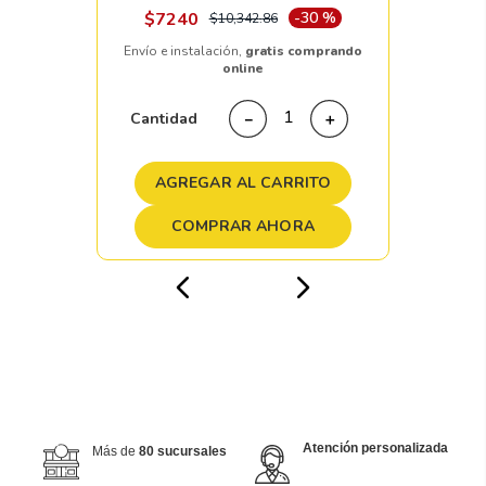
$
7240
-
30 %
$
10
,
342
.
86
Envío e instalación,
gratis comprando
online
Cantidad
－
＋
AGREGAR AL CARRITO
COMPRAR AHORA
Atención personalizada
Más de
80 sucursales