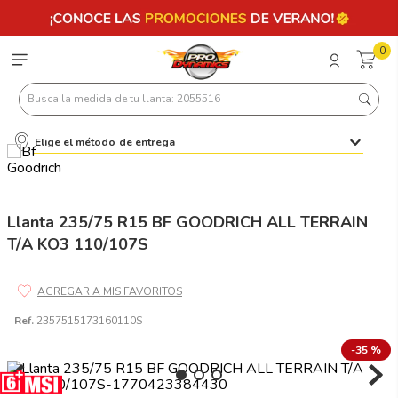
0
Busca la medida de tu llanta: 2055516
Elige el método de entrega
Términos más buscados
1
.
llantas 205 55 16
2
.
235
Llanta 235/75 R15 BF GOODRICH ALL TERRAIN
T/A KO3 110/107S
3
.
225
4
.
215
5
.
185
Ref.
2357515173160110S
6
.
205
-
35 %
7
.
245