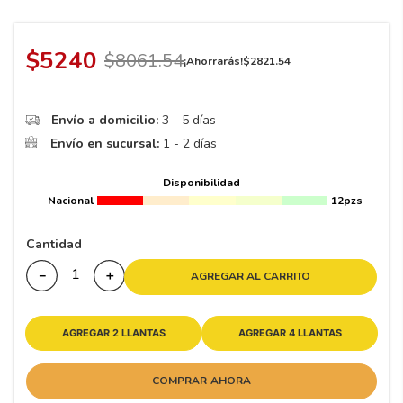
8
.
195 65 15
9
.
195
$
5240
$
8061
.
54
¡Ahorrarás!
$
2821
.
54
10
265
.
Envío a domicilio:
3 - 5 días
Envío en sucursal:
1 - 2 días
Disponibilidad
Nacional
12pzs
Cantidad
－
＋
AGREGAR AL CARRITO
AGREGAR 2 LLANTAS
AGREGAR 4 LLANTAS
COMPRAR AHORA