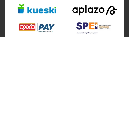
SÍGUENOS EN
ATENCIÓN A CLIENTES
Atención a clientes formulario
Localizador de sucursales
Información de sucursales