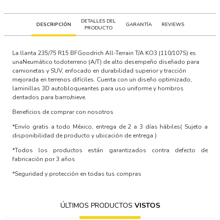
DETALLES DEL
DESCRIPCIÓN
GARANTÍA
REVIEWS
PRODUCTO
La llanta 235/75 R15 BFGoodrich All-Terrain T/A KO3 (110/107S) es
unaNeumático todoterreno (A/T) de alto desempeño diseñado para
camionetas y SUV, enfocado en durabilidad superior y tracción
mejorada en terrenos difíciles. Cuenta con un diseño optimizado,
laminillas 3D autobloqueantes para uso uniforme y hombros
dentados para barro/nieve.
Beneficios de comprar con nosotros
*Envío gratis a todo México, entrega de 2 a 3 días hábiles
( Sujeto a
disponibilidad de producto y ubicación de entrega )
*Todos los productos están garantizados contra defecto de
fabricación por 3 años
*Seguridad y protección en todas tus compras
ÚLTIMOS PRODUCTOS
VISTOS