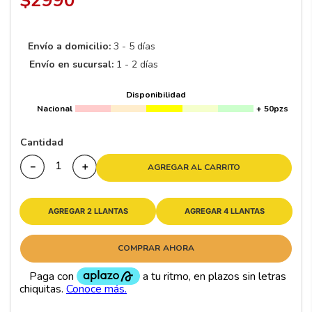
$
2990
8
.
195 65 15
9
.
195
Envío a domicilio:
3 - 5 días
10
175
.
Envío en sucursal:
1 - 2 días
Disponibilidad
Nacional
+ 50pzs
Cantidad
－
＋
AGREGAR AL CARRITO
AGREGAR 2 LLANTAS
AGREGAR 4 LLANTAS
COMPRAR AHORA