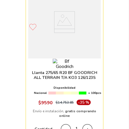
Llanta 275/65 R20 BF GOODRICH
ALL TERRAIN T/A KO3 126/123S
Disponibilidad
Nacional
+ 100pzs
$
9590
-
35 %
$
14
,
753
.
85
Envío e instalación,
gratis comprando
online