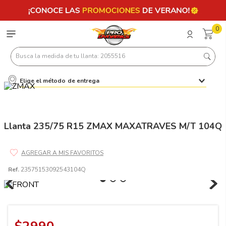
0
Busca la medida de tu llanta: 2055516
Elige el método de entrega
Términos más buscados
1
.
llantas 205 55 16
2
.
235
Llanta 235/75 R15 ZMAX MAXATRAVES M/T 104Q
3
.
225
4
.
215
Ref.
23575153092543104Q
5
.
185
6
.
205
7
.
245