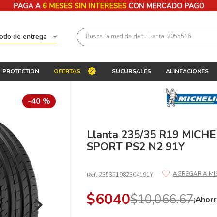
Busca la medida de tu llanta: 2055516
todo de entrega
Términos más buscados
 PROTECTION
OFERTAS
SUCURSALES
ALINEACIONES
1
.
llantas 205 55 16
2
.
235
-
40 %
3
.
225
4
.
215
Llanta 235/35 R19 MICHE
SPORT PS2 N2 91Y
5
.
185
6
.
205
Ref.
235351982304191Y
7
.
245
$
6040
$
10
,
066
.
67
8
.
195 65 15
¡Ahorr
9
.
195