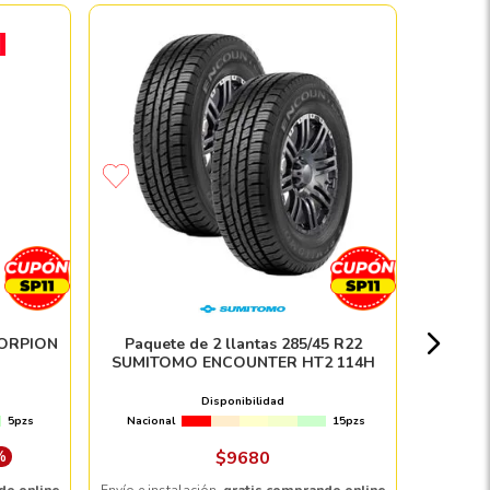
Paque
PIREL
Nacion
CORPION
Paquete de 2 llantas 285/45 R22
SUMITOMO ENCOUNTER HT2 114H
$
Disponibilidad
5pzs
Nacional
15pzs
Envío e in
%
$
9680