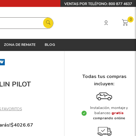
0
ZONA DE REMATE
BLOG
Todas tus compras
LIN PILOT
incluyen:
Instalación, montaje y
balanceo
gratis
comprando online
arás!
$
4026
.
67