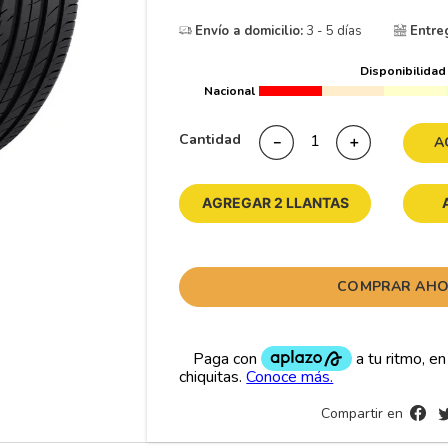
10
175
.
Envío a domicilio:
3 - 5 días
Entre
Disponibilidad
Nacional
Cantidad
－
＋
A
AGREGAR 2 LLANTAS
COMPRAR AH
Compartir en