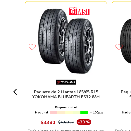
 BRAVO
+ 80pzs
Paquete de 2 Llantas 185/65 R15
Paqu
YOKOHAMA BLUEARTH ES32 88H
Disponibilidad
Nacional
+ 100pzs
Nacio
ndo online
$
3380
-
30 %
$
4828
.
57