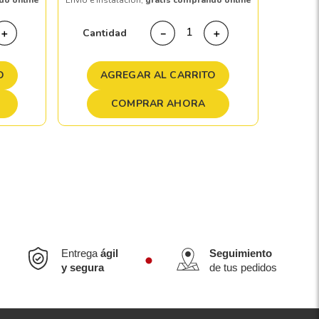
do online
Envío e instalación,
gratis comprando online
Cant
Cantidad
＋
－
＋
A
O
AGREGAR AL CARRITO
COMPRAR AHORA
Entrega
ágil
Seguimiento
y segura
de tus pedidos