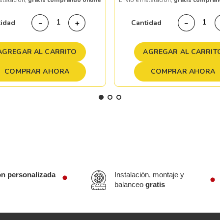
nstalación,
gratis comprando online
Envío e instalación,
gratis compran
tidad
Cantidad
－
＋
－
AGREGAR AL CARRITO
AGREGAR AL CARRIT
COMPRAR AHORA
COMPRAR AHORA
ón personalizada
Instalación, montaje y
balanceo
gratis