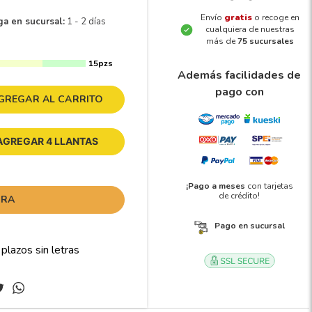
Envío
gratis
o recoge en
ga en sucursal:
1 - 2 días
cualquiera de nuestras
más de
75 sucursales
15pzs
Además facilidades de
pago con
GREGAR AL CARRITO
AGREGAR 4 LLANTAS
¡Pago a meses
con tarjetas
de crédito!
ORA
Pago en sucursal