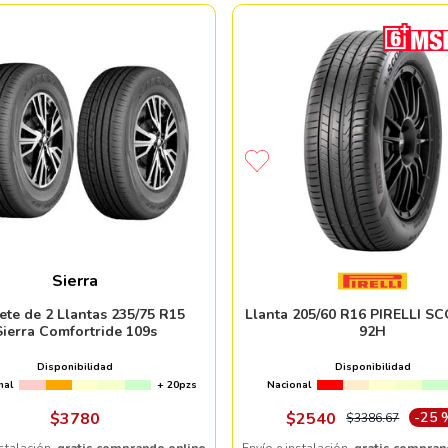
Sierra
ete de 2 Llantas 235/75 R15
Llanta 205/60 R16 PIRELLI S
Sierra Comfortride 109s
92H
Disponibilidad
Disponibilidad
nal
+ 20pzs
Nacional
$
3780
$
2540
-
25 
$
3386
.
67