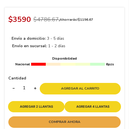
8
.
195 65 15
9
.
195
$
3590
$
4786
.
67
¡Ahorrarás!
$
1196
.
67
10
175
.
Envío a domicilio:
3 - 5 días
Envío en sucursal:
1 - 2 días
Disponibilidad
Nacional
6pzs
Cantidad
－
＋
AGREGAR AL CARRITO
AGREGAR 2 LLANTAS
AGREGAR 4 LLANTAS
COMPRAR AHORA