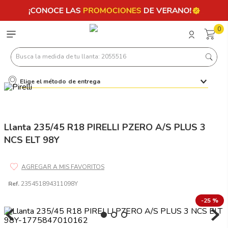
0
Busca la medida de tu llanta: 2055516
Elige el método de entrega
Términos más buscados
1
.
llantas 205 55 16
2
.
235
Llanta 235/45 R18 PIRELLI PZERO A/S PLUS 3
NCS ELT 98Y
3
.
225
4
.
215
5
.
185
Ref.
235451894311098Y
6
.
205
-
25 %
7
.
245