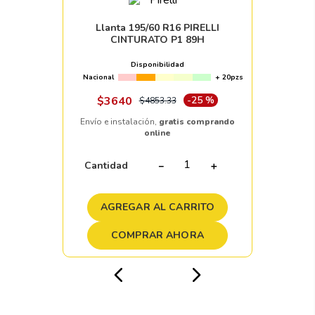
Llanta 195/60 R16 PIRELLI
CINTURATO P1 89H
Disponibilidad
Nacional
+ 20pzs
$
3640
-
25 %
$
4853
.
33
Envío e instalación,
gratis comprando
online
Cantidad
－
＋
AGREGAR AL CARRITO
COMPRAR AHORA