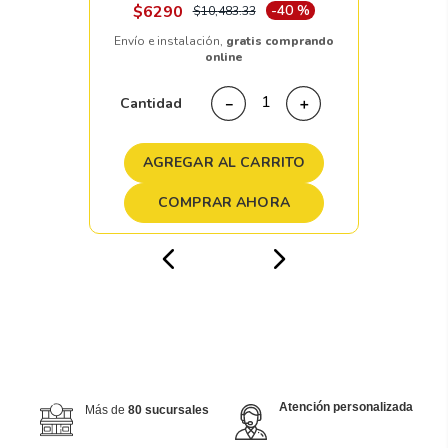
$
6290
-
40 %
$
10
,
483
.
33
Envío e instalación,
gratis comprando
online
Cantidad
－
＋
AGREGAR AL CARRITO
COMPRAR AHORA
Atención personalizada
Más de
80 sucursales