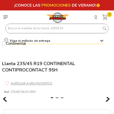
0
Busca la medida de tu llanta: 2055516
Elige el método de entrega
Términos más buscados
1
.
llantas 205 55 16
2
.
235
Llanta 235/45 R19 CONTINENTAL
CONTIPROCONTACT 95H
3
.
225
4
.
215
5
.
185
Ref.
2354519101195H
6
.
205
7
.
245