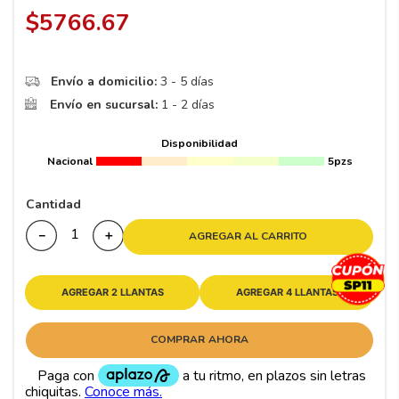
8
.
195 65 15
$
5766
.
67
9
.
195
10
265
.
Envío a domicilio:
3 - 5 días
Envío en sucursal:
1 - 2 días
Disponibilidad
Nacional
5pzs
Cantidad
－
＋
AGREGAR AL CARRITO
AGREGAR 2 LLANTAS
AGREGAR 4 LLANTAS
COMPRAR AHORA