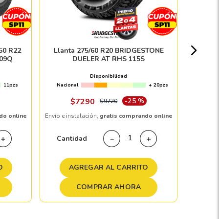
Nacion
50 R22
Llanta 275/60 R20 BRIDGESTONE
09Q
DUELER AT RHS 115S
Disponibilidad
11pzs
Nacional
+ 20pzs
Envío e in
$
7290
-
25 %
$
9720
do online
Envío e instalación,
gratis comprando online
Cant
Cantidad
＋
－
＋
A
O
AGREGAR AL CARRITO
COMPRAR AHORA