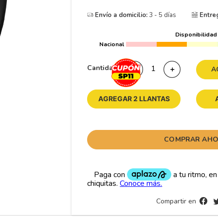
10
175
.
Envío a domicilio:
3 - 5 días
Entre
Disponibilidad
Nacional
Cantidad
－
＋
A
AGREGAR 2 LLANTAS
COMPRAR AH
Compartir en