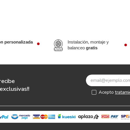
ón personalizada
Instalación, montaje y
balanceo
gratis
recibe
xclusivas!!
Acepto
tratami