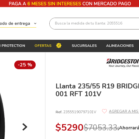
Busca la medida de tu llanta: 2055516
todo de entrega
Términos más buscados
 PROTECTION
OFERTAS
SUCURSALES
ALINEACIONES
1
.
llantas 205 55 16
2
.
235
-
25 %
3
.
225
4
.
215
Llanta 235/55 R19 BRI
001 RFT 101V
5
.
205
6
.
185
Ref.
23555190797101V
7
.
195 65 15
$
5290
$
7053
.
33
8
.
195
¡Ahorrar
9
.
265