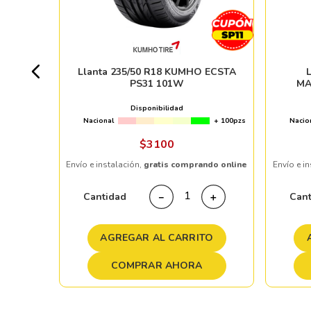
+ 100pzs
Llanta 235/50 R18 KUMHO ECSTA
PS31 101W
MA
%
Disponibilidad
Nacional
+ 100pzs
Nacio
ndo online
$
3100
Envío e instalación,
gratis comprando online
Envío e i
＋
Cantidad
Can
－
＋
TO
AGREGAR AL CARRITO
COMPRAR AHORA