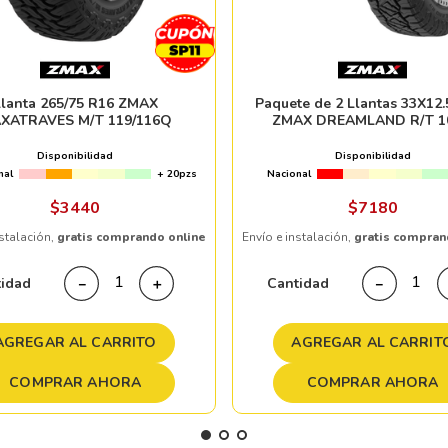
Llanta 265/75 R16 ZMAX
Paquete de 2 Llantas 33X12.
XATRAVES M/T 119/116Q
ZMAX DREAMLAND R/T 1
Disponibilidad
Disponibilidad
nal
+ 20pzs
Nacional
$
3440
$
7180
nstalación,
gratis comprando online
Envío e instalación,
gratis compran
tidad
Cantidad
－
＋
－
AGREGAR AL CARRITO
AGREGAR AL CARRIT
COMPRAR AHORA
COMPRAR AHORA