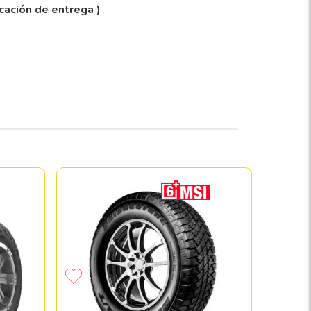
icación de entrega )
Paquete 
MA