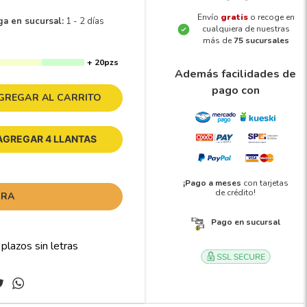
Envío
gratis
o recoge en
ga en sucursal:
1 - 2 días
cualquiera de nuestras
más de
75 sucursales
+ 20pzs
Además facilidades de
pago con
GREGAR AL CARRITO
AGREGAR 4 LLANTAS
¡Pago a meses
con tarjetas
de crédito!
ORA
Pago en sucursal