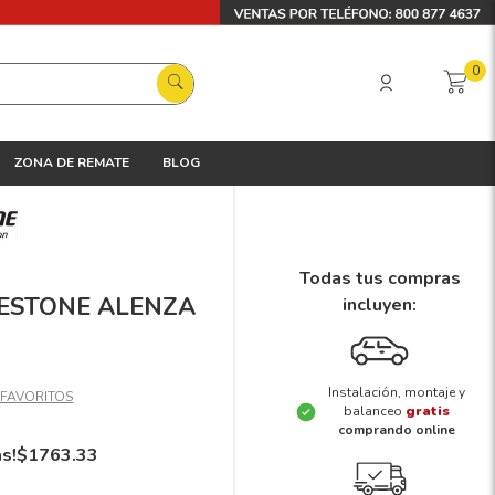
0
ZONA DE REMATE
BLOG
Todas tus compras
DGESTONE ALENZA
incluyen:
Instalación, montaje y
balanceo
gratis
comprando online
ás!
$
1763
.
33