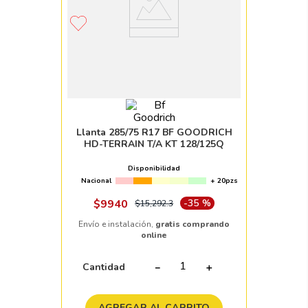
Llanta 285/75 R17 BF GOODRICH
HD-TERRAIN T/A KT 128/125Q
Disponibilidad
Nacional
+ 20pzs
$
9940
-
35 %
$
15
,
292
.
3
Envío e instalación,
gratis comprando
online
Cantidad
－
＋
AGREGAR AL CARRITO