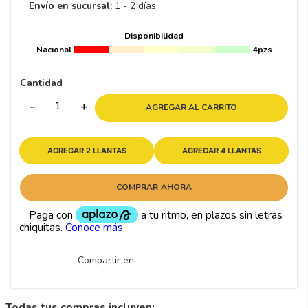
8
.
195 65 15
Envío en sucursal:
1 - 2 días
9
.
195
Disponibilidad
10
265
.
Nacional
4pzs
Cantidad
－
＋
AGREGAR AL CARRITO
AGREGAR 2 LLANTAS
AGREGAR 4 LLANTAS
COMPRAR AHORA
Compartir en
Todas tus compras incluyen: