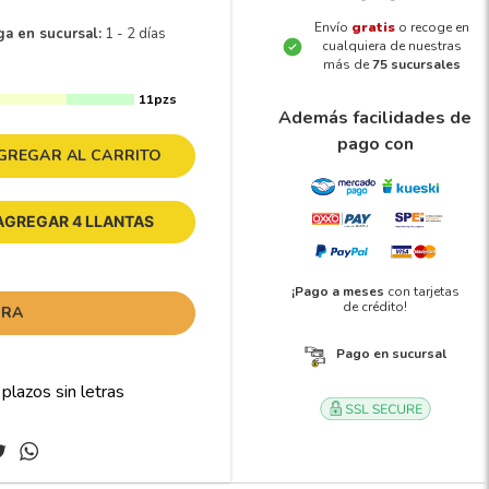
Envío
gratis
o recoge en
ga en sucursal:
1 - 2 días
cualquiera de nuestras
más de
75 sucursales
11pzs
Además facilidades de
pago con
GREGAR AL CARRITO
AGREGAR 4 LLANTAS
¡Pago a meses
con tarjetas
de crédito!
ORA
Pago en sucursal