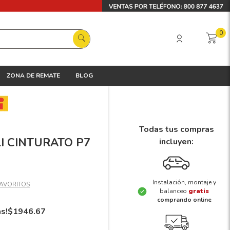
0
ZONA DE REMATE
BLOG
Todas tus compras
LLI CINTURATO P7
incluyen:
Instalación, montaje y
balanceo
gratis
comprando online
ás!
$
1946
.
67