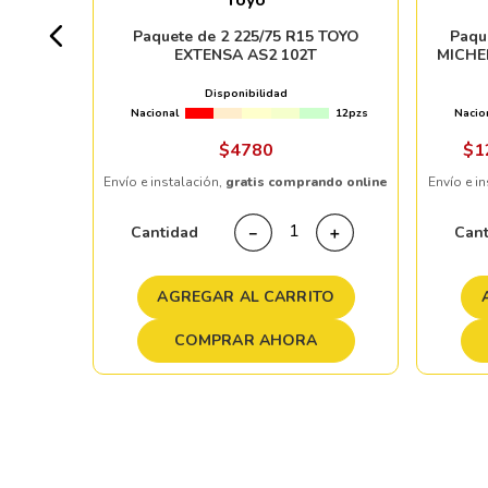
Toyo
7pzs
Paquete de 2 225/75 R15 TOYO
Paqu
EXTENSA AS2 102T
MICHE
Disponibilidad
Nacional
12pzs
Nacio
ndo online
$
4780
$
1
Envío e instalación,
gratis comprando online
Envío e i
＋
Cantidad
Can
－
＋
TO
AGREGAR AL CARRITO
COMPRAR AHORA