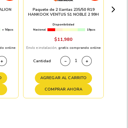
Nacion
EALION
Paquete de 2 llantas 235/50 R19
HANKOOK VENTUS S1 NOBLE 2 99H
Disponibilidad
+ 50pzs
Nacional
19pzs
Envío e in
$
11
,
980
do online
Envío e instalación,
gratis comprando online
Cant
Cantidad
＋
－
＋
A
O
AGREGAR AL CARRITO
COMPRAR AHORA