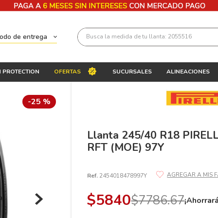
Busca la medida de tu llanta: 2055516
todo de entrega
Términos más buscados
 PROTECTION
OFERTAS
SUCURSALES
ALINEACIONES
1
.
llantas 205 55 16
2
.
235
-
25 %
3
.
225
4
.
215
Llanta 245/40 R18 PIRE
RFT (MOE) 97Y
5
.
205
6
.
185
Ref.
2454018478997Y
7
.
195 65 15
$
5840
$
7786
.
67
8
.
195
¡Ahorrar
9
.
265