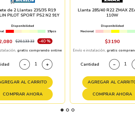
ete de 2 Llantas 235/35 R19
Llanta 285/40 R22 ZMAX Z
LIN PILOT SPORT PS2 N2 91Y
110W
Disponibilidad
Disponibilidad
nal
19pzs
Nacional
2
,
080
-
40 %
$
3190
$
20
,
133
.
33
nstalación,
gratis comprando online
Envío e instalación,
gratis compran
tidad
Cantidad
－
＋
－
AGREGAR AL CARRITO
AGREGAR AL CARRIT
COMPRAR AHORA
COMPRAR AHORA