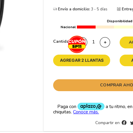
10
175
.
Envío a domicilio:
3 - 5 días
Entre
Disponibilidad
Nacional
Cantidad
－
＋
A
AGREGAR 2 LLANTAS
COMPRAR AH
Compartir en