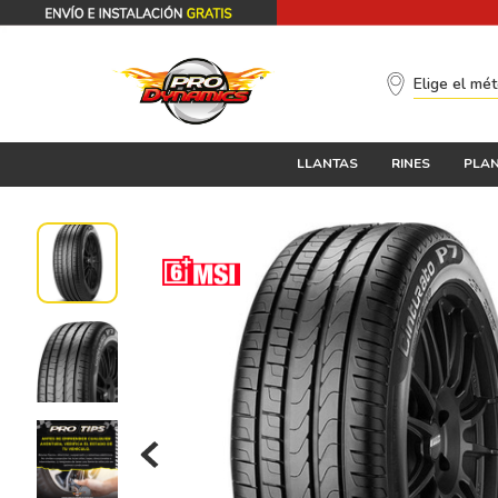
Elige el mé
LLANTAS
RINES
PLAN