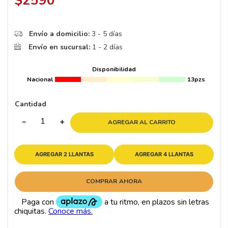
$
2590
8
.
195
9
.
265
Envío a domicilio:
3 - 5 días
10
175
.
Envío en sucursal:
1 - 2 días
Disponibilidad
Nacional
13pzs
Cantidad
－
＋
AGREGAR AL CARRITO
AGREGAR 2 LLANTAS
AGREGAR 4 LLANTAS
COMPRAR AHORA