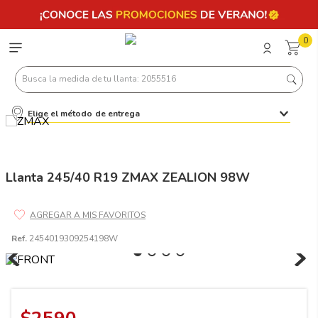
0
Busca la medida de tu llanta: 2055516
Elige el método de entrega
Términos más buscados
1
.
llantas 205 55 16
2
.
235
Llanta 245/40 R19 ZMAX ZEALION 98W
3
.
225
4
.
215
Ref.
2454019309254198W
5
.
205
6
.
185
7
.
195 65 15