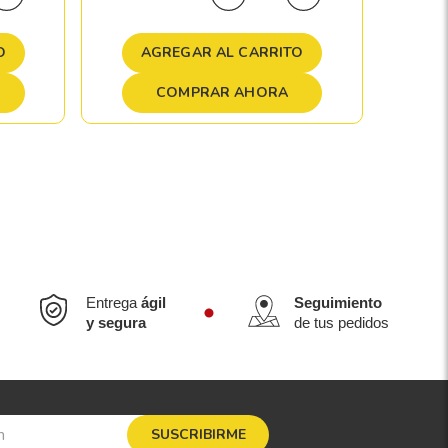
A
O
AGREGAR AL CARRITO
COMPRAR AHORA
Entrega
ágil
Seguimiento
y segura
de tus pedidos
SUSCRIBIRME