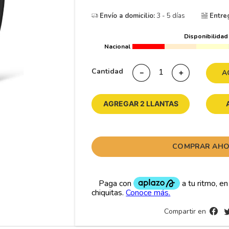
10
265
.
Envío a domicilio:
3 - 5 días
Entre
Disponibilidad
Nacional
Cantidad
－
＋
A
AGREGAR 2 LLANTAS
COMPRAR AH
Compartir en