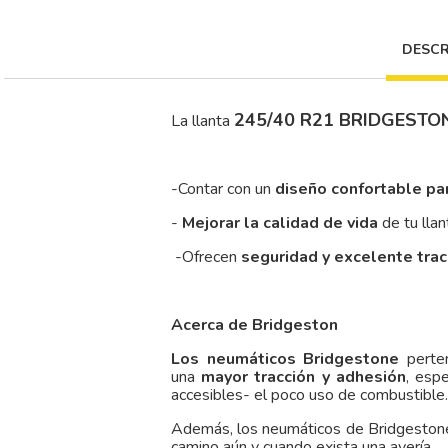
DESCR
245/40 R21 BRIDGESTO
La llanta
-Contar con un
diseño confortable pa
-
Mejorar la calidad de vida
de tu llan
-Ofrecen
seguridad y excelente tra
Acerca de Bridgeston
Los neumáticos Bridgestone
perten
una
mayor tracción y adhesión
, esp
accesibles- el poco uso de combustible.
Además, los neumáticos de Bridgestone
camino aún y cuando exista una avería.