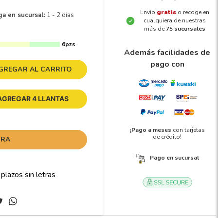
Envío
gratis
o recoge en
ga en sucursal:
1 - 2 días
cualquiera de nuestras
más de
75 sucursales
6pzs
Además facilidades de
pago con
GREGAR AL CARRITO
AGREGAR 4 LLANTAS
¡Pago a meses
con tarjetas
de crédito!
ORA
Pago en sucursal