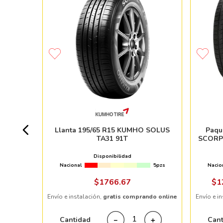
10 84H
0 pzs
Llanta 195/65 R15 KUMHO SOLUS
Paqu
TA31 91T
SCORPI
 %
Disponibilidad
Nacional
5pzs
Nacio
ndo online
$
1766
.
67
$
1
Envío e instalación,
gratis comprando online
Envío e i
＋
Cantidad
Can
－
＋