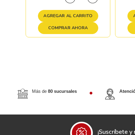
TO
AGREGAR AL CARRITO
COMPRAR AHORA
Más de
80 sucursales
Atenci
¡Suscríbete y 