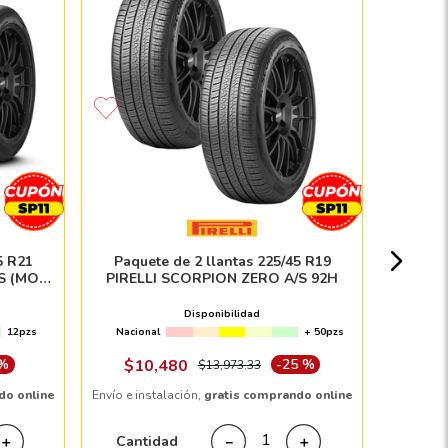
Llanta 
AL
Nacion
5 R21
Paquete de 2 llantas 225/45 R19
S (MO-
PIRELLI SCORPION ZERO A/S 92H
Disponibilidad
12pzs
Nacional
+ 50pzs
Envío e in
 %
$
10
,
480
-
25 %
$
13
,
973
.
33
do online
Envío e instalación,
gratis comprando online
Cant
Cantidad
＋
－
＋