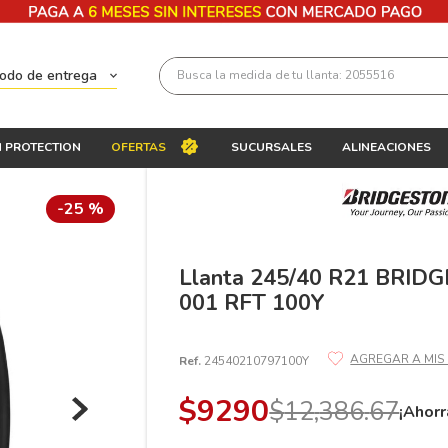
Busca la medida de tu llanta: 2055516
todo de entrega
Términos más buscados
 PROTECTION
OFERTAS
SUCURSALES
ALINEACIONES
1
.
llantas 205 55 16
2
.
235
-
25 %
3
.
225
4
.
215
Llanta 245/40 R21 BRI
001 RFT 100Y
5
.
205
6
.
185
Ref.
24540210797100Y
7
.
245
$
9290
$
12
,
386
.
67
8
.
195 65 15
¡Ahorr
9
.
195