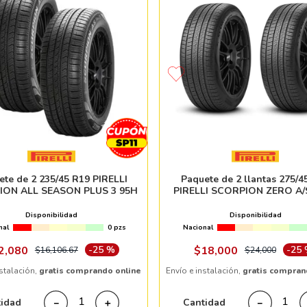
ete de 2 235/45 R19 PIRELLI
Paquete de 2 llantas 275/4
ON ALL SEASON PLUS 3 95H
PIRELLI SCORPION ZERO A/
S)NCS ELT 110H
Disponibilidad
Disponibilidad
nal
0 pzs
Nacional
2
,
080
-
25 %
$
18
,
000
-
25
$
16
,
106
.
67
$
24
,
000
nstalación,
gratis comprando online
Envío e instalación,
gratis compran
tidad
Cantidad
－
＋
－