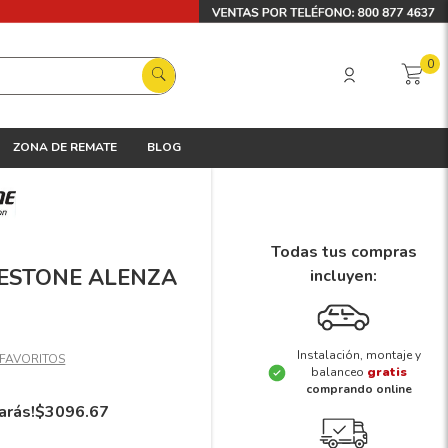
0
ZONA DE REMATE
BLOG
Todas tus compras
DGESTONE ALENZA
incluyen:
Instalación, montaje y
balanceo
gratis
comprando online
arás!
$
3096
.
67