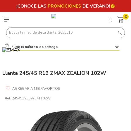
0
Busca la medida de tu llanta: 2055516
Elige el método de entrega
Términos más buscados
1
.
llantas 205 55 16
2
.
235
Llanta 245/45 R19 ZMAX ZEALION 102W
3
.
225
4
.
215
Ref.
24545193092541102W
5
.
185
6
.
205
7
.
245