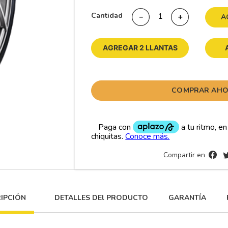
Cantidad
10
175
.
－
＋
A
AGREGAR 2 LLANTAS
COMPRAR AH
Compartir en
IPCIÓN
DETALLES DEl PRODUCTO
GARANTÍA