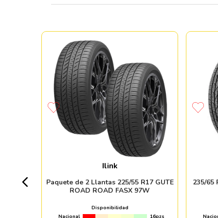
TONE
Ilink
+ 20pzs
Paquete de 2 Llantas 225/55 R17 GUTE
235/65
ROAD ROAD FASX 97W
 %
Disponibilidad
Nacional
16pzs
Nacio