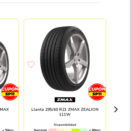
Llant
Nacion
ZMAX
Llanta 295/40 R21 ZMAX ZEALION
111W
Disponibilidad
+ 50pzs
Nacional
+ 80pzs