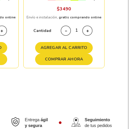
Envío e in
$
3490
do online
Envío e instalación,
gratis comprando online
Cant
Cantidad
＋
－
＋
A
O
AGREGAR AL CARRITO
COMPRAR AHORA
Entrega
ágil
Seguimiento
y segura
de tus pedidos