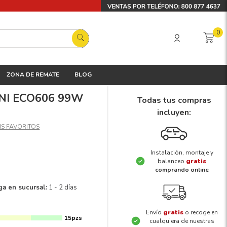
0
ZONA DE REMATE
BLOG
INI ECO606 99W
Todas tus compras
incluyen:
Instalación, montaje y
balanceo
gratis
comprando online
ga en sucursal:
1 - 2 días
Envío
gratis
o recoge en
15pzs
cualquiera de nuestras