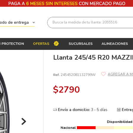
Busca la medida de tu llanta: 2055516
todo de entrega
Términos más buscados
 PROTECTION
OFERTAS
SUCURSALES
ALINEACIONES
1
.
llantas 205 55 16
Llanta 245/45 R20 MAZZ
2
.
235
3
.
225
Ref.
245452081132799W
4
.
215
$
2790
5
.
205
6
.
185
Envío a domicilio:
3 - 5 días
Entre
7
.
195 65 15
8
.
195
Disponibilidad
Nacional
9
.
265