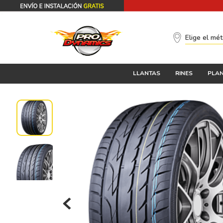
Elige el mé
LLANTAS
RINES
PLAN