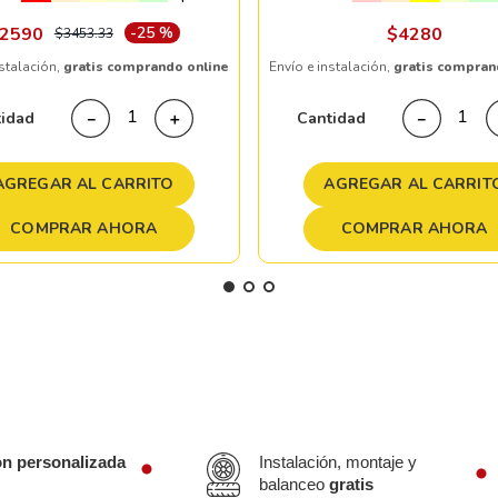
2590
-
25 %
$
4280
$
3453
.
33
nstalación,
gratis comprando online
Envío e instalación,
gratis compran
tidad
Cantidad
－
＋
－
AGREGAR AL CARRITO
AGREGAR AL CARRIT
COMPRAR AHORA
COMPRAR AHORA
ón personalizada
Instalación, montaje y
balanceo
gratis