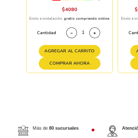
ndo online
$
4080
$
Envío e instalación,
gratis comprando online
Envío e i
＋
Cantidad
Can
－
＋
TO
AGREGAR AL CARRITO
COMPRAR AHORA
Más de
80 sucursales
Atenci