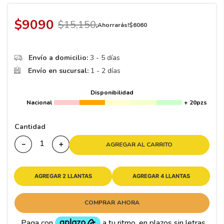
8
.
195 65 15
9
.
195
$
9090
$
15
,
150
¡Ahorrarás!
$
6060
10
265
.
Envío a domicilio:
3 - 5 días
Envío en sucursal:
1 - 2 días
Disponibilidad
Nacional
+ 20pzs
Cantidad
－
＋
AGREGAR AL CARRITO
AGREGAR 2 LLANTAS
AGREGAR 4 LLANTAS
COMPRAR AHORA