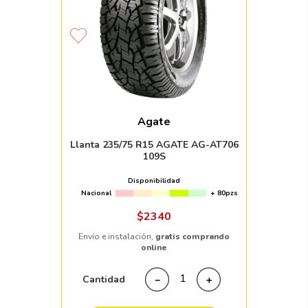
Agate
Llanta 235/75 R15 AGATE AG-AT706
109S
Disponibilidad
Nacional
+ 80pzs
$
2340
Envío e instalación,
gratis comprando
online
Cantidad
－
＋