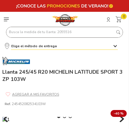
0
Busca la medida de tu llanta: 2055516
Elige el método de entrega
Términos más buscados
1
.
llantas 205 55 16
2
.
225
Llanta 245/45 R20 MICHELIN LATITUDE SPORT 3
ZP 103W
3
.
235
4
.
215
5
.
185
Ref.
245452082534103W
6
.
205
-
40 %
7
.
245