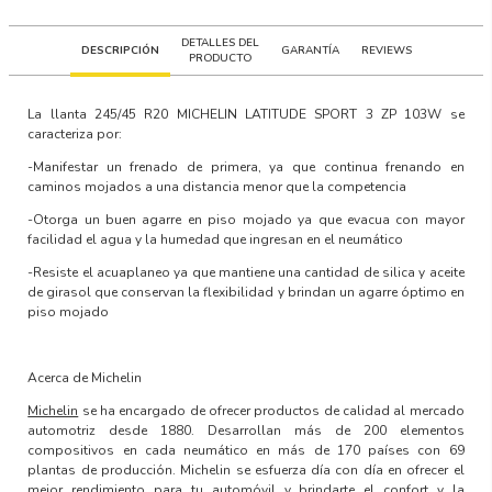
DETALLES DEL
DESCRIPCIÓN
GARANTÍA
REVIEWS
PRODUCTO
La llanta
245/45 R20 MICHELIN LATITUDE SPORT 3 ZP 103W
se
caracteriza por:
-Manifestar un frenado de primera, ya que continua frenando en
caminos mojados a una distancia menor que la competencia
-Otorga un buen agarre en piso mojado ya que evacua con mayor
facilidad el agua y la humedad que ingresan en el neumático
-Resiste el acuaplaneo ya que mantiene una cantidad de silica y aceite
de girasol que conservan la flexibilidad y brindan un agarre óptimo en
piso mojado
Acerca de Michelin
Michelin
se ha encargado de ofrecer productos de calidad al mercado
automotriz desde 1880. Desarrollan más de 200 elementos
compositivos en cada neumático en más de 170 países con 69
plantas de producción. Michelin se esfuerza día con día en ofrecer el
mejor rendimiento para tu automóvil y brindarte el confort y la