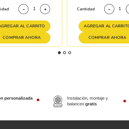
tidad
Cantidad
－
＋
－
AGREGAR AL CARRITO
AGREGAR AL CARRIT
COMPRAR AHORA
COMPRAR AHORA
ón personalizada
Instalación, montaje y
balanceo
gratis