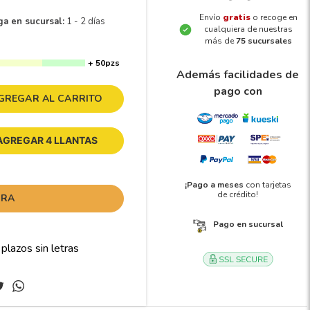
Envío
gratis
o recoge en
ga en sucursal:
1 - 2 días
cualquiera de nuestras
más de
75 sucursales
+ 50pzs
Además facilidades de
pago con
GREGAR AL CARRITO
AGREGAR 4 LLANTAS
¡Pago a meses
con tarjetas
de crédito!
ORA
Pago en sucursal