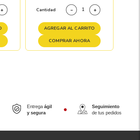
Cant
Cantidad
＋
－
＋
A
O
AGREGAR AL CARRITO
COMPRAR AHORA
Entrega
ágil
Seguimiento
y segura
de tus pedidos