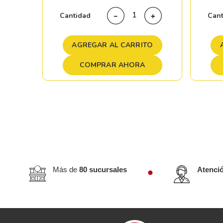
＋
Cantidad
Can
－
＋
TO
AGREGAR AL CARRITO
COMPRAR AHORA
Más de
80 sucursales
Atenci