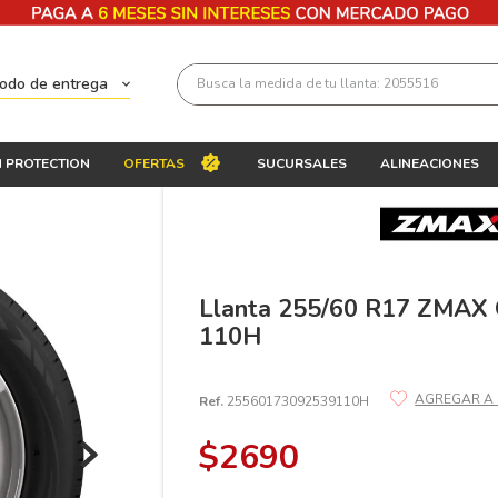
Busca la medida de tu llanta: 2055516
todo de entrega
Términos más buscados
 PROTECTION
OFERTAS
SUCURSALES
ALINEACIONES
1
.
llantas 205 55 16
2
.
235
3
.
225
4
.
215
Llanta 255/60 R17 ZMA
110H
5
.
185
6
.
205
Ref.
25560173092539110H
7
.
245
$
2690
8
.
195 65 15
9
.
195