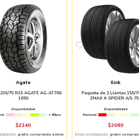
Agate
Ilink
 235/75 R15 AGATE AG-AT706
Paquete de 2 Llantas 155/7
109S
ZMAX X-SPIDER A/S 75
Disponibilidad
Disponibilidad
nal
+ 80pzs
Nacional
$
2340
$
2080
nstalación,
gratis comprando online
Envío e instalación,
gratis compran