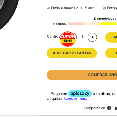
10
265
.
Envío a domicilio:
3 - 5 días
Entre
Disponibilidad
Nacional
Cantidad
－
＋
A
AGREGAR 2 LLANTAS
COMPRAR AH
Compartir en