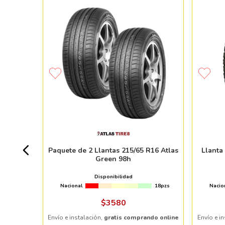
 MAJORIS
+ 20pzs
Paquete de 2 Llantas 215/65 R16 Atlas
Llanta
Green 98h
Disponibilidad
Nacional
18pzs
Nacio
ndo online
$
3580
Envío e instalación,
gratis comprando online
Envío e i