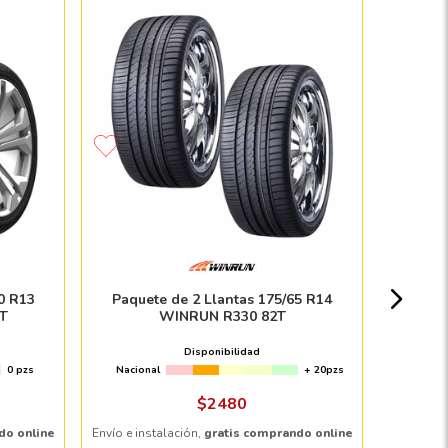
Paquete 
Nacion
0 R13
Paquete de 2 Llantas 175/65 R14
T
WINRUN R330 82T
Disponibilidad
0 pzs
Nacional
+ 20pzs
Envío e in
$
2480
do online
Envío e instalación,
gratis comprando online