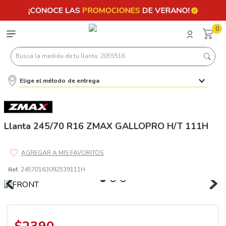
0
Busca la medida de tu llanta: 2055516
Elige el método de entrega
Términos más buscados
1
.
llantas 205 55 16
2
.
235
Llanta 245/70 R16 ZMAX GALLOPRO H/T 111H
3
.
225
4
.
215
Ref.
24570163092539111H
5
.
185
6
.
205
7
.
245