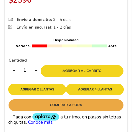
$
2390
8
.
195 65 15
9
.
195
Envío a domicilio:
3 - 5 días
10
175
.
Envío en sucursal:
1 - 2 días
Disponibilidad
Nacional
4pzs
Cantidad
－
＋
AGREGAR AL CARRITO
AGREGAR 2 LLANTAS
AGREGAR 4 LLANTAS
COMPRAR AHORA