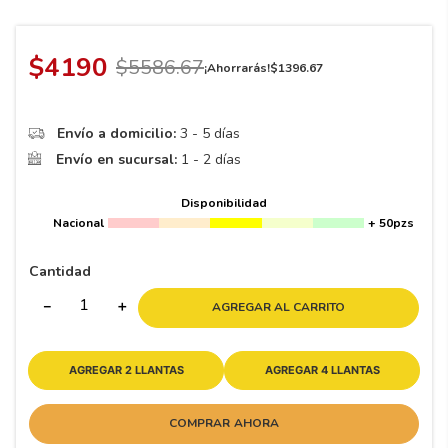
8
.
195 65 15
9
.
195
$
4190
$
5586
.
67
¡Ahorrarás!
$
1396
.
67
10
175
.
Envío a domicilio:
3 - 5 días
Envío en sucursal:
1 - 2 días
Disponibilidad
Nacional
+ 50pzs
Cantidad
－
＋
AGREGAR AL CARRITO
AGREGAR 2 LLANTAS
AGREGAR 4 LLANTAS
COMPRAR AHORA