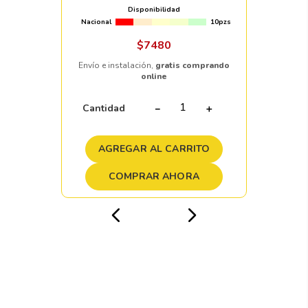
Disponibilidad
Nacional
10pzs
$
7480
Envío e instalación,
gratis comprando
online
Cantidad
－
＋
AGREGAR AL CARRITO
COMPRAR AHORA