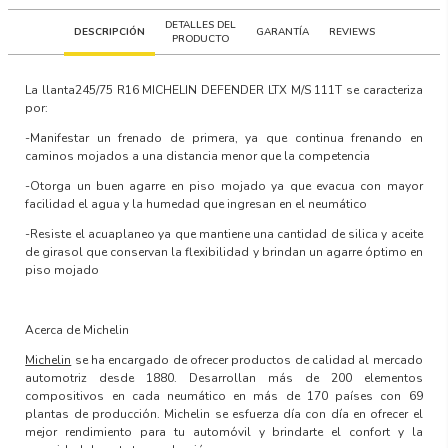
DETALLES DEL
DESCRIPCIÓN
GARANTÍA
REVIEWS
PRODUCTO
La llanta
245/75 R16 MICHELIN DEFENDER LTX M/S 111T
se caracteriza
por:
-Manifestar un frenado de primera, ya que continua frenando en
caminos mojados a una distancia menor que la competencia
-Otorga un buen agarre en piso mojado ya que evacua con mayor
facilidad el agua y la humedad que ingresan en el neumático
-Resiste el acuaplaneo ya que mantiene una cantidad de silica y aceite
de girasol que conservan la flexibilidad y brindan un agarre óptimo en
piso mojado
Acerca de Michelin
Michelin
se ha encargado de ofrecer productos de calidad al mercado
automotriz desde 1880. Desarrollan más de 200 elementos
compositivos en cada neumático en más de 170 países con 69
plantas de producción. Michelin se esfuerza día con día en ofrecer el
mejor rendimiento para tu automóvil y brindarte el confort y la