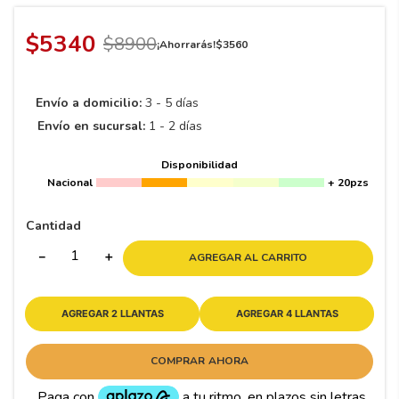
8
.
195 65 15
9
.
195
$
5340
$
8900
¡Ahorrarás!
$
3560
10
265
.
Envío a domicilio:
3 - 5 días
Envío en sucursal:
1 - 2 días
Disponibilidad
Nacional
+ 20pzs
Cantidad
－
＋
AGREGAR AL CARRITO
AGREGAR 2 LLANTAS
AGREGAR 4 LLANTAS
COMPRAR AHORA