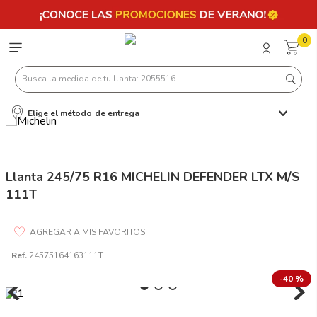
0
Busca la medida de tu llanta: 2055516
Elige el método de entrega
Términos más buscados
1
.
llantas 205 55 16
2
.
235
Llanta 245/75 R16 MICHELIN DEFENDER LTX M/S
111T
3
.
225
4
.
215
5
.
205
Ref.
24575164163111T
6
.
185
-
40 %
7
.
245