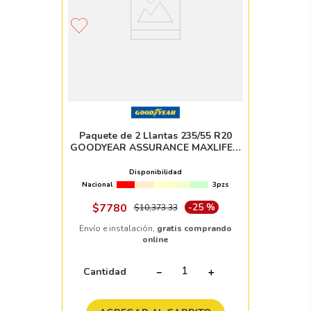
Paquete de 2 Llantas 235/55 R20
GOODYEAR ASSURANCE MAXLIFE 2
102V
Disponibilidad
Nacional
3pzs
$
7780
-
25 %
$
10
,
373
.
33
Envío e instalación,
gratis comprando
online
Cantidad
－
＋